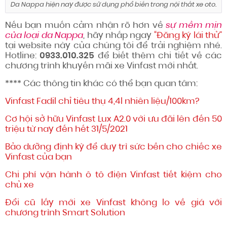
Da Nappa hiện nay được sử dụng phổ biến trong nội thất xe oto.
Nếu bạn muốn cảm nhận rõ hơn về
sự mềm mịn
của loại da Nappa
, hãy nhấp ngay
“Đăng ký lái thử”
tại website này của chúng tôi để trải nghiệm nhé.
Hotline:
0933.010.325
để biết thêm chi tiết về các
chương trình khuyến mãi xe Vinfast mới nhất.
**** Các thông tin khác có thể bạn quan tâm:
Vinfast Fadil chỉ tiêu thụ 4,4l nhiên liệu/100km?
Cơ hội sở hữu Vinfast Lux A2.0 với ưu đãi lên đến 50
triệu từ nay đến hết 31/5/2021
Bảo dưỡng định kỳ để duy trì sức bền cho chiếc xe
Vinfast của bạn
Chi phí vận hành ô tô điện Vinfast tiết kiệm cho
chủ xe
Đổi cũ lấy mới xe Vinfast không lo về giá với
chương trình Smart Solution