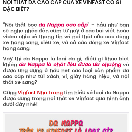
NỘI THẤT DA CAO CẤP CỦA XE VINFAST CÓ GÌ
ĐẶC BIỆT?
“Nội thất bọc
da Nappa cao cấp
” – hầu như bạn
sẽ nghe nhắc đến cụm từ này ở các bài viết hoặc
video chia sẻ thông tin về nội thất của các dòng
xe hạng sang, siêu xe, và cả các dòng xe Vinfast
hạng sang.
Vậy thì da Nappa là loại da gì, điều gì khác biệt
khiến
da Nappa là chất liệu được ưa chuộng
và
được ứng dụng ở hầu hết các loại sản phẩm da
cao cấp như túi xách, ví, giày hàng hiệu, và nội
thất xe sang?
Cùng
Vinfast Nha Trang
tìm hiểu về loại da Nappa
được dùng trong nội thất xe Vinfast qua hình ảnh
dưới đây nhé!