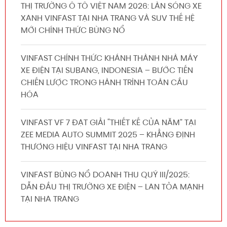
THỊ TRƯỜNG Ô TÔ VIỆT NAM 2026: LÀN SÓNG XE
XANH VINFAST TẠI NHA TRANG VÀ SUV THẾ HỆ
MỚI CHÍNH THỨC BÙNG NỔ
VINFAST CHÍNH THỨC KHÁNH THÀNH NHÀ MÁY
XE ĐIỆN TẠI SUBANG, INDONESIA – BƯỚC TIẾN
CHIẾN LƯỢC TRONG HÀNH TRÌNH TOÀN CẦU
HÓA
VINFAST VF 7 ĐẠT GIẢI “THIẾT KẾ CỦA NĂM” TẠI
ZEE MEDIA AUTO SUMMIT 2025 – KHẲNG ĐỊNH
THƯƠNG HIỆU VINFAST TẠI NHA TRANG
VINFAST BÙNG NỔ DOANH THU QUÝ III/2025:
DẪN ĐẦU THỊ TRƯỜNG XE ĐIỆN – LAN TỎA MẠNH
TẠI NHA TRANG