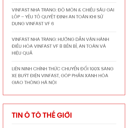
VINFAST NHA TRANG: ĐỘ MÒN & CHIỀU SÂU GAI
LỐP – YẾU TỐ QUYẾT ĐỊNH AN TOÀN KHI SỬ
DỤNG VINFAST VF 6
VINFAST NHA TRANG: HƯỚNG DẪN VẬN HÀNH
ĐIỀU HÒA VINFAST VF 8 BỀN BỈ, AN TOÀN VÀ
HIỆU QUẢ
LIÊN NINH CHÍNH THỨC CHUYỂN ĐỔI 100% SANG
XE BUÝT ĐIỆN VINFAST, GÓP PHẦN XANH HÓA
GIAO THÔNG HÀ NỘI
TIN Ô TÔ THẾ GIỚI