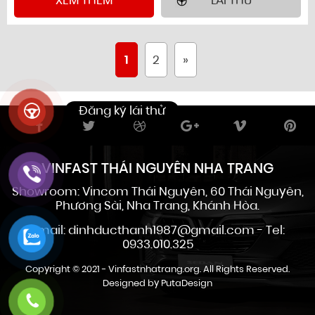
XEM THÊM
LÁI THỬ
1
2
»
VINFAST THÁI NGUYÊN NHA TRANG
Showroom: Vincom Thái Nguyên, 60 Thái Nguyên,
Phương Sài, Nha Trang, Khánh Hòa.
Email: dinhducthanh1987@gmail.com - Tel:
0933.010.325
Copyright © 2021 -
Vinfastnhatrang.org
. All Rights Reserved.
Designed by
PutaDesign