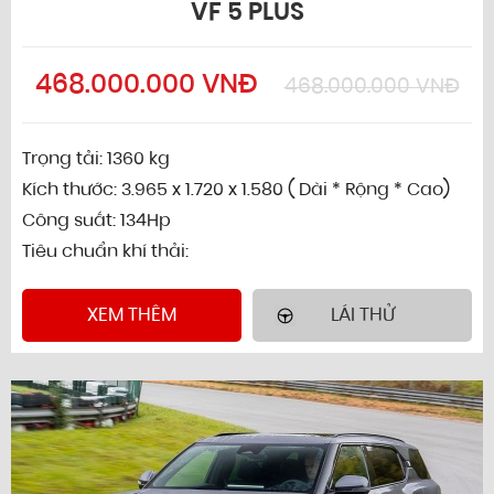
VF 5 PLUS
468.000.000 VNĐ
468.000.000 VNĐ
Trọng tải: 1360 kg
Kích thước: 3.965 x 1.720 x 1.580 ( Dài * Rộng * Cao)
Công suất: 134Hp
Tiêu chuẩn khí thải:
XEM THÊM
LÁI THỬ