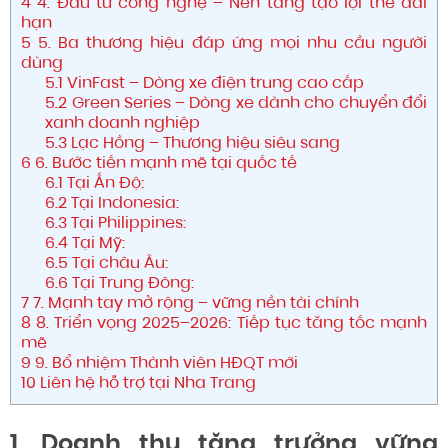
4
4. Đầu tư công nghệ – Nền tảng tạo lợi thế dài
hạn
5
5. Ba thương hiệu đáp ứng mọi nhu cầu người
dùng
5.1
VinFast – Dòng xe điện trung cao cấp
5.2
Green Series – Dòng xe dành cho chuyển đổi
xanh doanh nghiệp
5.3
Lạc Hồng – Thương hiệu siêu sang
6
6. Bước tiến mạnh mẽ tại quốc tế
6.1
Tại Ấn Độ:
6.2
Tại Indonesia:
6.3
Tại Philippines:
6.4
Tại Mỹ:
6.5
Tại châu Âu:
6.6
Tại Trung Đông:
7
7. Mạnh tay mở rộng – vững nền tài chính
8
8. Triển vọng 2025–2026: Tiếp tục tăng tốc mạnh
mẽ
9
9. Bổ nhiệm Thành viên HĐQT mới
10
Liên hệ hỗ trợ tại Nha Trang
1. Doanh thu tăng trưởng vững