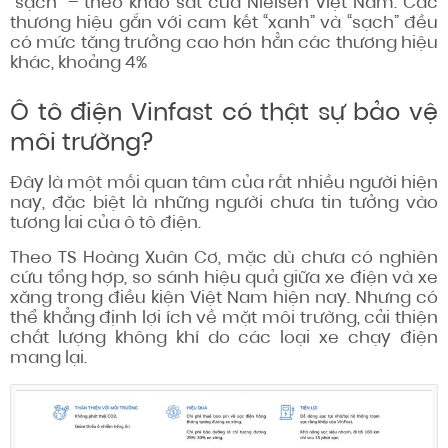
“sạch” – theo khảo sát của Nielsen Việt Nam. Các
thương hiệu gắn với cam kết “xanh” và “sạch” đều
có mức tăng trưởng cao hơn hẳn các thương hiệu
khác, khoảng 4%
Ô tô điện Vinfast có thật sự bảo vệ
môi trường?
Đây là một mối quan tâm của rất nhiều người hiện
nay, đặc biệt là những người chưa tin tưởng vào
tương lai của ô tô điện.
Theo TS Hoàng Xuân Cơ, mặc dù chưa có nghiên
cứu tổng hợp, so sánh hiệu quả giữa xe điện và xe
xăng trong điều kiện Việt Nam hiện nay. Nhưng có
thể khẳng định lợi ích về mặt môi trường, cải thiện
chất lượng không khí do các loại xe chạy điện
mang lại.