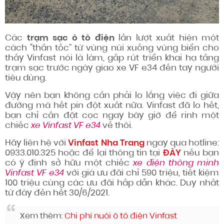
Các
trạm sạc ô tô điện
lần lượt xuất hiện một
cách “thần tốc” từ vùng núi xuống vùng biển cho
thấy Vinfast nói là làm, gấp rút triển khai hạ tầng
trạm sạc trước ngày giao xe VF e34 đến tay người
tiêu dùng.
Vậy nên bạn không cần phải lo lắng việc đi giữa
đường mà hết pin đột xuất nữa. Vinfast đã lo hết,
bạn chỉ cần đặt cọc ngay bây giờ để rinh một
chiếc
xe Vinfast VF e34
về thôi.
Hãy liên hệ với
Vinfast Nha Trang
ngay qua hotline:
0933.010.325 hoặc để lại thông tin tại
ĐÂY
nếu bạn
có ý định sở hữu một chiếc
xe điện thông minh
Vinfast VF e34
với giá ưu đãi chỉ 590 triệu, tiết kiệm
100 triệu cùng các ưu đãi hấp dẫn khác. Duy nhất
từ đây đến hết 30/6/2021.
Xem thêm:
Chi phí nuôi ô tô điện Vinfast