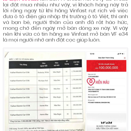
lại đặt mua nhiều như vậy, vị khách hàng này trả
lời rằng ngay từ khi hãng Vinfast rụt rịch về việc
đưa ô tô điện gia nhập thị trường ô tô Việt, thì anh
và bạn bè, người thân của anh đã rất háo hức,
mong chờ đến ngày mở bán dòng xe này. Vì vậy
nên khi vừa có tin hãng xe Vinfast mở bán VF e34
là mọi người nhờ anh đặt cọc giúp luôn.