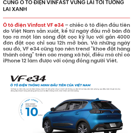
CÙNG Ô TÔ ĐIỆN VINFAST VỮNG LÁI TỚI TƯƠNG
LAI XANH
Ô tô điện Vinfast VF e34
– chiếc ô tô điện đầu tiên
do Việt Nam sản xuất, kể từ ngày đầu mở bán đã
tạo ra một làn sóng đặt cọc kỷ lục với gần 4000
đơn đặt cọc chỉ sau 12h mở bán. Và những ngày
sau đó, VF e34 cũng tạo nên trend “khoe đặt hàng
thành công” trên các mạng xã hội, điều mà chỉ có
iPhone 12 làm được với cộng đồng người Viêt.