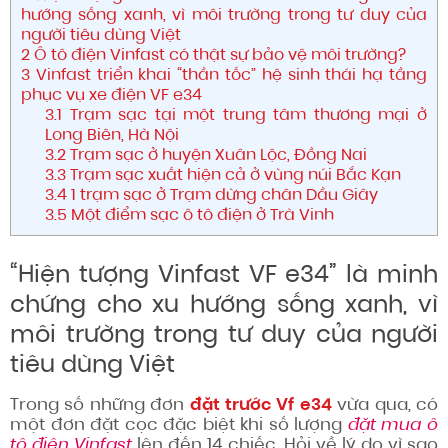
hướng sống xanh, vì môi trường trong tư duy của
người tiêu dùng Việt
2
Ô tô điện Vinfast có thật sự bảo vệ môi trường?
3
Vinfast triển khai “thần tốc” hệ sinh thái hạ tầng
phục vụ xe điện VF e34
3.1
Trạm sạc tại một trung tâm thương mại ở
Long Biên, Hà Nội
3.2
Trạm sạc ở huyện Xuân Lộc, Đồng Nai
3.3
Trạm sạc xuất hiện cả ở vùng núi Bắc Kạn
3.4
1 trạm sạc ở Trạm dừng chân Dầu Giây
3.5
Một điểm sạc ô tô điện ở Trà Vinh
“Hiện tượng Vinfast VF e34” là minh
chứng cho xu hướng sống xanh, vì
môi trường trong tư duy của người
tiêu dùng Việt
Trong số những đơn
đặt trước Vf e34
vừa qua, có
một đơn đặt cọc đặc biệt khi số lượng
đặt mua ô
tô điện Vinfast
lên đến 14 chiếc. Hỏi về lý do vì sao