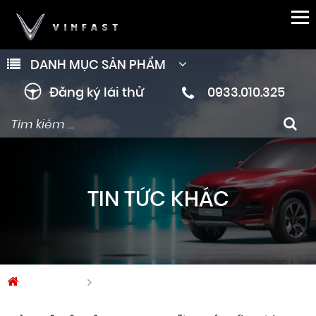
DANH MỤC SẢN PHẨM
Đăng ký lái thử
0933.010.325
TIN TỨC KHÁC
Trang chủ
Tin tức khác