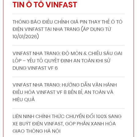
TIN Ô TÔ VINFAST
THÔNG BÁO ĐIỀU CHỈNH GIÁ PIN THAY THẾ Ô TÔ
ĐIỆN VINFAST TẠI NHA TRANG (ÁP DỤNG TỪ
10/01/2026)
VINFAST NHA TRANG: ĐỘ MÒN & CHIỀU SÂU GAI
LỐP – YẾU TỐ QUYẾT ĐỊNH AN TOÀN KHI SỬ
DỤNG VINFAST VF 6
VINFAST NHA TRANG: HƯỚNG DẪN VẬN HÀNH
ĐIỀU HÒA VINFAST VF 8 BỀN BỈ, AN TOÀN VÀ
HIỆU QUẢ
LIÊN NINH CHÍNH THỨC CHUYỂN ĐỔI 100% SANG
XE BUÝT ĐIỆN VINFAST, GÓP PHẦN XANH HÓA
GIAO THÔNG HÀ NỘI