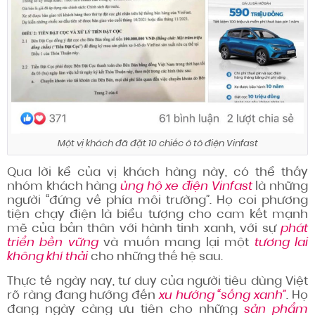
Một vị khách đã đặt 10 chiếc ô tô điện Vinfast
Qua lời kể của vị khách hàng này, có thể thấy
nhóm khách hàng
ủng hộ xe điện Vinfast
là những
người “đứng về phía môi trường”. Họ coi phương
tiện chạy điện là biểu tượng cho cam kết mạnh
mẽ của bản thân với hành tinh xanh, với sự
phát
triển bền vững
và muốn mang lại một
tương lai
không khí thải
cho những thế hệ sau.
Thực tế ngày nay, tư duy của người tiêu dùng Việt
rõ ràng đang hướng đến
xu hướng “sống xanh”
. Họ
đang ngày càng ưu tiên cho những
sản phẩm