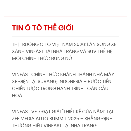
TIN Ô TÔ THẾ GIỚI
THỊ TRƯỜNG Ô TÔ VIỆT NAM 2026: LÀN SÓNG XE
XANH VINFAST TẠI NHA TRANG VÀ SUV THẾ HỆ
MỚI CHÍNH THỨC BÙNG NỔ
VINFAST CHÍNH THỨC KHÁNH THÀNH NHÀ MÁY
XE ĐIỆN TẠI SUBANG, INDONESIA – BƯỚC TIẾN
CHIẾN LƯỢC TRONG HÀNH TRÌNH TOÀN CẦU
HÓA
VINFAST VF 7 ĐẠT GIẢI “THIẾT KẾ CỦA NĂM” TẠI
ZEE MEDIA AUTO SUMMIT 2025 – KHẲNG ĐỊNH
THƯƠNG HIỆU VINFAST TẠI NHA TRANG