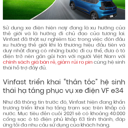
Sử dụng xe điện hiện nay đang là xu hướng của
thế giới và là hướng đi chủ đạo của tương lai.
Vinfast đã thật sự nghiêm túc trong việc đón đầu
xu hướng thế giới khi là thương hiệu đầu tiên và
duy nhất đang có những bước đi cụ thể, đưa ô tô
điện trở nên gần gũi hơn với người Việt Nam với
chính sách giá bán rẻ, giảm rủi ro pin
cùng hệ sinh
thái hỗ trợ đầy đủ.
Vinfast triển khai “thần tốc” hệ sinh
thái hạ tầng phục vụ xe điện VF e34
Như đã thông tin trước đó, Vinfast hiện đang khẩn
trương triển khai hạ tầng trạm sạc trên khắp cả
nước. Mục tiêu đến cuối 2021 sẽ có khoảng 40.000
cổng sạc ô tô điện phủ khắp 63 tỉnh thành, đáp
ứng tối đa nhu cầu sử dụng của khách hàng.