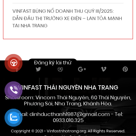
VINFAST BÙNG NỔ DOANH THU QUÝ III/2025:
DẪN ĐẦU THỊ TRƯỜNG XE ĐIỆN – LAN TỎA MẠNH
TẠI NHA TRANG
VINFAST THÁI NGUYÊN NHA TRANG
Showroom: Vincom Thái Nguyên, 60 Thái Nguyên,
Phương Sài, Nha Trang, Khánh Hòa.
Email: dinhducthanh1987@gmail.com - Tel:
0933.010.325
Copyright © 2021 -
Vinfastnhatrang.org
. All Rights Reserved.