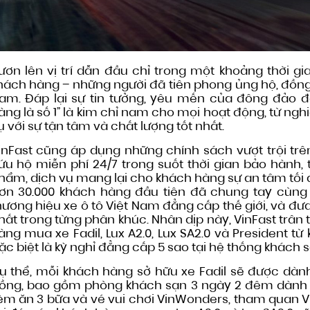
ươn lên vị trí dẫn đầu chỉ trong một khoảng thời gian
hách hàng – những người đã tiên phong ủng hộ, đồng
am. Đáp lại sự tin tưởng, yêu mến của đông đảo đ
àng là số 1” là kim chỉ nam cho mọi hoạt động, từ ng
ụ với sự tận tâm và chất lượng tốt nhất.
inFast cũng áp dụng những chính sách vượt trội tr
ứu hộ miễn phí 24/7 trong suốt thời gian bảo hành,
hẩm, dịch vụ mang lại cho khách hàng sự an tâm tối 
ơn 30.000 khách hàng đầu tiên đã chung tay cùng 
hương hiệu xe ô tô Việt Nam đẳng cấp thế giới, và đưa 
hất trong từng phân khúc. Nhân dịp này, VinFast trâ
àng mua xe Fadil, Lux A2.0, Lux SA2.0 và President 
ặc biệt là kỳ nghỉ đẳng cấp 5 sao tại hệ thống khách s
ụ thể, mỗi khách hàng sở hữu xe Fadil sẽ được dành 
ồng, bao gồm phòng khách sạn 3 ngày 2 đêm dành cho 
èm ăn 3 bữa và vé vui chơi VinWonders, tham quan Vi