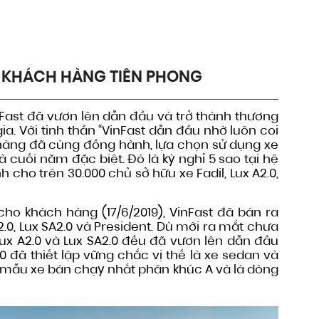
0 KHÁCH HÀNG TIÊN PHONG
nFast đã vươn lên dẫn đầu và trở thành thương
a. Với tinh thần “VinFast dẫn đầu nhờ luôn coi
h hàng đã cùng đồng hành, lựa chọn sử dụng xe
 cuối năm đặc biệt. Đó là kỳ nghỉ 5 sao tại hệ
h cho trên 30.000 chủ sở hữu xe Fadil, Lux A2.0,
cho khách hàng (17/6/2019), VinFast đã bán ra
.0, Lux SA2.0 và President. Dù mới ra mắt chưa
 Lux A2.0 và Lux SA2.0 đều đã vươn lên dẫn đầu
0 đã thiết lập vững chắc vị thế là xe sedan và
à mẫu xe bán chạy nhất phân khúc A và là dòng