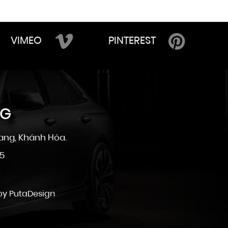
VIMEO
PINTEREST
NG
ang, Khánh Hòa.
25
 by
PutaDesign