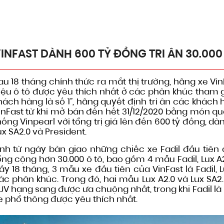
600 TỶ ĐỒNG TRI ÂN 30.000 KHÁCH HÀNG TIÊN PHONG
INFAST DÀNH 600 TỶ ĐỒNG TRI ÂN 30.00
au 18 tháng chính thức ra mắt thị trường, hãng xe Vi
iệu ô tô được yêu thích nhất ở các phân khúc tham gi
hách hàng là số 1”, hãng quyết định tri ân các khác
inFast từ khi mở bán đến hết 31/12/2020 bằng món quà
hống Vinpearl với tổng trị giá lên đến 600 tỷ đồng, dàn
ux SA2.0 và President.
ính từ ngày bàn giao những chiếc xe Fadil đầu tiên 
ổng cộng hơn 30.000 ô tô, bao gồm 4 mẫu Fadil, Lux A2
ầy 18 tháng, 3 mẫu xe đầu tiên của VinFast là Fadil,
ác phân khúc. Trong đó, hai mẫu Lux A2.0 và Lux SA2.
UV hạng sang được ưa chuộng nhất, trong khi Fadil l
e phổ thông được yêu thích nhất.