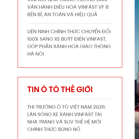
VINFAST NHA TRANG: HƯỚNG DẪN
VẬN HÀNH ĐIỀU HÒA VINFAST VF 8
BỀN BỈ, AN TOÀN VÀ HIỆU QUẢ
LIÊN NINH CHÍNH THỨC CHUYỂN ĐỔI
100% SANG XE BUÝT ĐIỆN VINFAST,
GÓP PHẦN XANH HÓA GIAO THÔNG
HÀ NỘI
TIN Ô TÔ THẾ GIỚI
THỊ TRƯỜNG Ô TÔ VIỆT NAM 2026:
LÀN SÓNG XE XANH VINFAST TẠI
NHA TRANG VÀ SUV THẾ HỆ MỚI
CHÍNH THỨC BÙNG NỔ