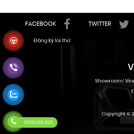
FACEBOOK
TWITTER
V
Showroom: Vinc
E
Copyright © 2
0933.010.325