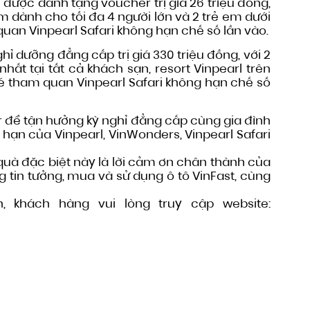
 được dành tặng voucher trị giá 26 triệu đồng,
m dành cho tối đa 4 người lớn và 2 trẻ em dưới
quan Vinpearl Safari không hạn chế số lần vào.
ỉ dưỡng đẳng cấp trị giá 330 triệu đồng, với 2
t tại tất cả khách sạn, resort Vinpearl trên
é tham quan Vinpearl Safari không hạn chế số
 để tận hưởng kỳ nghỉ đẳng cấp cùng gia đình
i hạn của Vinpearl, VinWonders, Vinpearl Safari
 quà đặc biệt này là lời cảm ơn chân thành của
 tin tưởng, mua và sử dụng ô tô VinFast, cùng
h, khách hàng vui lòng truy cập website: