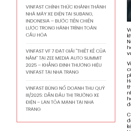
VINFAST CHÍNH THỨC KHÁNH THÀNH
NHÀ MÁY XE ĐIỆN TẠI SUBANG,
INDONESIA – BƯỚC TIẾN CHIẾN
LƯỢC TRONG HÀNH TRÌNH TOÀN
V
CẦU HÓA
k
N
h
VINFAST VF 7 ĐẠT GIẢI “THIẾT KẾ CỦA
v
NĂM” TẠI ZEE MEDIA AUTO SUMMIT
V
2025 – KHẲNG ĐỊNH THƯƠNG HIỆU
c
VINFAST TẠI NHA TRANG
p
H
t
VINFAST BÙNG NỔ DOANH THU QUÝ
n
III/2025: DẪN ĐẦU THỊ TRƯỜNG XE
h
ĐIỆN – LAN TỎA MẠNH TẠI NHA
đ
TRANG
C
đ
k