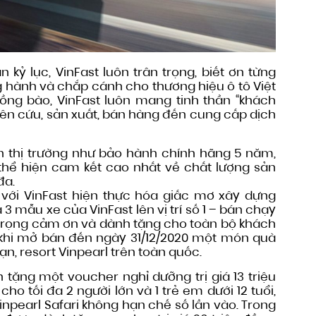
 kỷ lục, VinFast luôn trân trọng, biết ơn từng
 hành và chắp cánh cho thương hiệu ô tô Việt
ồng bào, VinFast luôn mang tinh thần “khách
hiên cứu, sản xuất, bán hàng đến cung cấp dịch
ên thị trường như bảo hành chính hãng 5 năm,
 thể hiện cam kết cao nhất về chất lượng sản
đa.
với VinFast hiện thực hóa giấc mơ xây dựng
3 mẫu xe của VinFast lên vị trí số 1 – bán chạy
n trọng cảm ơn và dành tặng cho toàn bộ khách
từ khi mở bán đến ngày 31/12/2020 một món quà
ạn, resort Vinpearl trên toàn quốc.
tặng một voucher nghỉ dưỡng trị giá 13 triệu
tối đa 2 người lớn và 1 trẻ em dưới 12 tuổi,
npearl Safari không hạn chế số lần vào. Trong