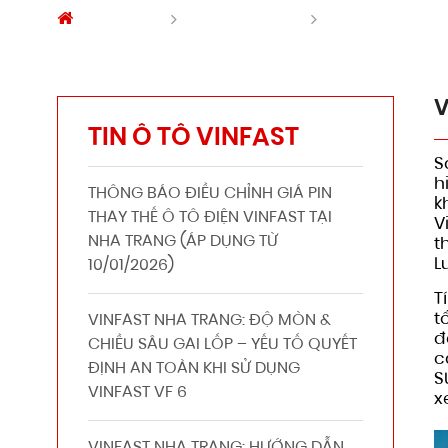
Trang chủ
Tin tức Vinfast
VINFAST DÀNH 
V
TIN Ô TÔ VINFAST
S
h
THÔNG BÁO ĐIỀU CHỈNH GIÁ PIN
k
THAY THẾ Ô TÔ ĐIỆN VINFAST TẠI
V
NHA TRANG (ÁP DỤNG TỪ
t
L
10/01/2026)
T
t
VINFAST NHA TRANG: ĐỘ MÒN &
đ
CHIỀU SÂU GAI LỐP – YẾU TỐ QUYẾT
c
ĐỊNH AN TOÀN KHI SỬ DỤNG
S
VINFAST VF 6
x