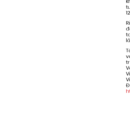
k
t
1
R
đ
t
l
T
v
t
V
V
V
Đ
h