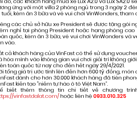
hi đó, các khách hàng mua xe Lux A2.0 và Lux SA2.0 sẽ
ương ứng với một villa 2 phòng ngủ trong 3 ngày 2 đê
2 tuổi, kèm ăn 3 bữa và vé vui chơi VinWonders, tham 
iêng các chủ sở hữu xe President sẽ được tặng gói ngh
êm nghỉ tại phòng President hoặc hạng phòng cao nhấ
oàn quốc, kèm ăn 3 bữa, vé vui chơi VinWonders và v
ần vào.
ất cả khách hàng của VinFast có thể sử dụng voucher
à hòa mình vào không gian vui chơi giải trí không giớ
rên toàn quốc từ nay cho đến hết ngày 29/4/2021.
ới tổng giá trị ước tính lên đến hơn 600 tỷ đồng, món
inFast dành cho hơn 30.000 khách hàng đã tiên phong
inFast kiến tạo “niềm tự hào ô tô Việt Nam”.
ể biết thêm thông tin chi tiết về chương trìn
ttps://vinfastdalat.com/
hoặc liên hệ
0933.010.325