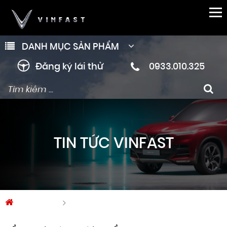
DANH MỤC SẢN PHẨM
Đăng ký lái thử
0933.010.325
TIN TỨC VINFAST
Trang chủ
Tin tức Vinfast