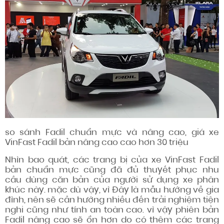
so sánh
Fadil
chuẩn mực
và nâng cao, giá xe
VinFast Fadil bản nâng cao cao hơn 30 triệu
Nhìn bao quát
, các trang bị của xe VinFast Fadil
bản
chuẩn mực
cũng đã đủ
thuyết phục
nhu
cầu
dùng
căn bản
của
người sử dụng
xe phân
khúc này.
mặc dù vậy
, vì
Đây là
mẫu
hướng về
gia
đình, nên sẽ cần hướng nhiều đến trải nghiệm tiện
nghi
cũng như
tính an toàn cao.
vì vậy
phiên bản
Fadil nâng cao sẽ
ổn
hơn do có thêm các trang