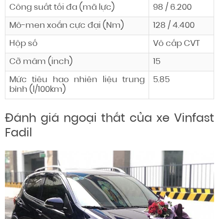
Công suất
tối đa
(mã lực)
98 / 6.200
Mô-men xoắn cực đại (Nm)
128 / 4.400
Hộp số
Vô cấp CVT
Cỡ mâm (inch)
15
Mức tiêu hao nhiên liệu trung
5.85
bình (l/100km)
Đánh giá ngoại thất của xe Vinfast
Fadil