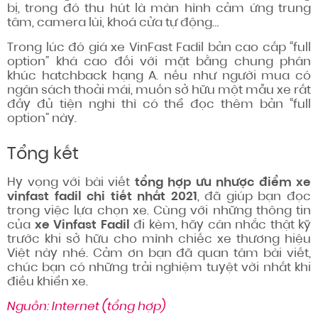
bị,
trong đó
thu hút
là màn hình cảm ứng trung
tâm, camera lùi, khoá cửa tự động…
Trong
lúc đó
giá xe VinFast Fadil bản cao cấp “full
option” khá cao
đối với
mặt bằng chung phân
khúc hatchback hạng A.
nếu như
người mua có
ngân sách thoải mái,
muốn
sở hữu một mẫu xe
rất
đầy đủ
tiện nghi thì
có thể
đọc thêm
bản “full
option” này.
Tổng kết
Hy vọng với bài viết
tổng hợp ưu nhược điểm xe
vinfast fadil chi tiết nhất 2021
, đã giúp bạn đọc
trong việc lựa chọn xe. Cùng với những thông tin
của
xe
Vinfast Fadil
đi kèm, hãy cân nhắc thật kỹ
trước khi sở hữu cho mình chiếc xe thương hiệu
Việt này nhé. Cảm ơn bạn đã quan tâm bài viết,
chúc bạn có những trải nghiệm tuyệt vời nhất khi
điều khiển xe.
Nguồn: Internet (tổng hợp)