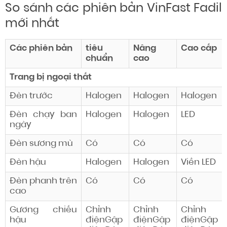
So sánh
các phiên bản VinFast Fadil
mới nhất
Các phiên bản
tiêu
Nâng
Cao cấp
chuẩn
cao
Trang bị ngoại thất
Đèn trước
Halogen
Halogen
Halogen
Đèn chạy ban
Halogen
Halogen
LED
ngày
Đèn sương mù
Có
Có
Có
Đèn hậu
Halogen
Halogen
Viền LED
Đèn phanh trên
Có
Có
Có
cao
Gương chiếu
Chỉnh
Chỉnh
Chỉnh
hậu
điệnGập
điệnGập
điệnGập