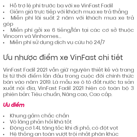
Hỗ trợ
lệ phí trước bạ với xe VinFast Fadil
Giảm giá trực tiếp với khách mua xe trả thẳng
Miễn phí
lãi suất 2 năm với khách mua xe trả
góp
Miễn phí
gởi
xe 6 tiếng/lần tại các cơ sở thuộc
Vincom và Vinhomes…
Miễn phí
sử dụng
dịch vụ cứu hộ 24/7
Ưu nhược điểm xe VinFast chi tiết
VinFast Fadil 2021 vẫn giữ nguyên thiết kế và trang
bị từ thời điểm
lần đầu trong cuộc đời
chính thức
bán vào năm 2019. Là mẫu xe ô tô
đất nước ta
sản
xuất
nội địa
, VinFast Fadil 2021 hiện có
toàn bộ
3
phiên bản: T
iêu chuẩn
, Nâng cao, Cao cấp.
Ưu điểm
Khung gầm chắc chắn
Vô lăng
phản hồi
khá tốt
Động cơ 1.4L tăng tốc khi đi phố, có đột vọt
Hệ thống
an toàn vượt trội nhất phân khúc