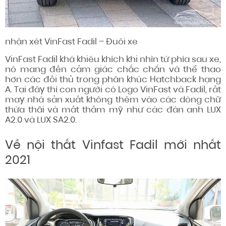
nhận xét
VinFast Fadil – Đuôi xe
VinFast Fadil khá khiêu khích khi nhìn
từ phía sau
xe,
nó
mang đến
cảm giác
chắc chắn và thể thao
hơn các đối thủ trong phân khúc Hatchback hạng
A. Tại đây thì
con người
có Logo VinFast và Fadil, rất
may
nhà sản xuất
không
thêm vào
các dòng chữ
thừa thãi và mất thấm mỹ như các đàn anh LUX
A2.0 và LUX SA2.0.
Về nội thất Vinfast Fadil mới nhất
2021