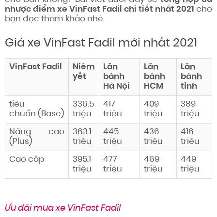
nhược điểm xe VinFast Fadil chi tiết nhất 2021
cho
bạn đọc tham khảo nhé.
Giá xe VinFast Fadil mới nhất 2021
VinFast Fadil
Niêm
Lăn
Lăn
Lăn
yết
bánh
bánh
bánh
Hà Nội
HCM
tỉnh
tiêu
336.5
417
409
389
chuẩn
(Base)
triệu
triệu
triệu
triệu
Nâng cao
363.1
445
436
416
(Plus)
triệu
triệu
triệu
triệu
Cao cấp
395.1
477
469
449
triệu
triệu
triệu
triệu
Ưu đãi mua xe VinFast Fadil