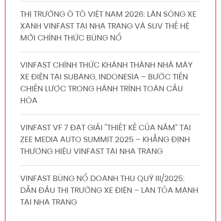
THỊ TRƯỜNG Ô TÔ VIỆT NAM 2026: LÀN SÓNG XE
XANH VINFAST TẠI NHA TRANG VÀ SUV THẾ HỆ
MỚI CHÍNH THỨC BÙNG NỔ
VINFAST CHÍNH THỨC KHÁNH THÀNH NHÀ MÁY
XE ĐIỆN TẠI SUBANG, INDONESIA – BƯỚC TIẾN
CHIẾN LƯỢC TRONG HÀNH TRÌNH TOÀN CẦU
HÓA
VINFAST VF 7 ĐẠT GIẢI “THIẾT KẾ CỦA NĂM” TẠI
ZEE MEDIA AUTO SUMMIT 2025 – KHẲNG ĐỊNH
THƯƠNG HIỆU VINFAST TẠI NHA TRANG
VINFAST BÙNG NỔ DOANH THU QUÝ III/2025:
DẪN ĐẦU THỊ TRƯỜNG XE ĐIỆN – LAN TỎA MẠNH
TẠI NHA TRANG