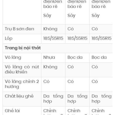
điệnĐèn
điệnĐèn
điệnĐèn
báo rẽ
báo rẽ
báo rẽ
Sấy
Sấy
Sấy
Trụ B sơn đen
Không
Có
Có
Lốp
185/55R15
185/55R15
185/55R15
Trang bị nội thất
Vô lăng
Nhựa
Bọc da
Bọc da
Vô lăng có nút
Không
Có
Có
điều khiển
Vô lăng chỉnh 2
Có
Có
Có
hướng
Chất liệu ghế
Da tổng
Da tổng
Da tổng
hợp
hợp
hợp
Ghế lái
Chỉnh
Chỉnh
Chỉnh