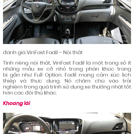
đánh giá
VinFast Fadil – Nội thất
Tính riêng nội thất, VinFast Fadil là một trong số ít
những mẫu xe cỡ nhỏ trong phân khúc trang
bị
gần như
Full Option. Fadil mang
cảm xúc
lịch
thiệp
và thực dụng. Nó
chăm chú vào
trải
nghiệm
trong quá trình
sử dụng
xe
thường nhật
tốt
hơn
các đối thủ khác.
Khoang lái