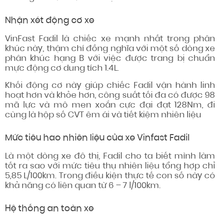
Nhận xét động cơ xe
VinFast Fadil là chiếc xe mạnh nhất trong phân
khúc này, thậm chí
đồng nghĩa với
một số
dòng xe
phân khúc hạng B với việc
được trang bị
chuẩn
mực
động cơ dung tích 1.4L.
Khối động cơ này giúp chiếc Fadil vận hành
linh
hoạt
hơn và khỏe hơn, công suất
tối đa
có được
98
mã lực và mô men xoắn cực đại đạt 128Nm, đi
cùng là hộp số CVT êm ái và tiết kiệm nhiên liệu
Mức tiêu hao nhiên liệu của xe Vinfast Fadil
Là một dòng xe đô thị, Fadil
cho ta biết
mình làm
tốt
ra sao
với mức tiêu thụ nhiên liệu tổng hợp chỉ
5,85 L/100km. Trong điều kiện thực tế con số này
có
khả năng
có liên quan
từ 6 – 7 l/100km.
Hệ thống
an toàn xe