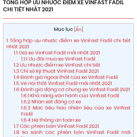
TỔNG HỢP ƯU NHƯỢC ĐIỂM XE VINFAST FADIL
CHI TIẾT NHẤT 2021
Mục lục
[
Ẩn
]
1
Tổng hợp ưu nhược điểm xe VinFast Fadil chi tiết
nhất 2021
1.1
Giá xe VinFast Fadil mới nhất 2021
1.1.1
Ưu đãi mua xe VinFast Fadil
1.2
Ưu nhược điểm xe VinFast chi tiết
1.3
Chỉ số kỹ thuật VinFast Fadil 2021
1.4
Đánh giá ngoại thất của xe Vinfast Fadil
1.5
Về nội thất Vinfast Fadil mới nhất 2021
1.6
Đánh giá động cơ chung xe Vinfast Fadil 2021
1.6.1
Khả năng vận hành của Vinfast Fadil
1.6.2
Nhận xét động cơ xe
1.6.3
Mức tiêu hao nhiên liệu của xe Vinfast
Fadil
1.6.4
Hệ thống an toàn xe
1.7
Các phiên bản VinFast Fadil 2021
1.8
So sánh các phiên bản VinFast Fadil mới