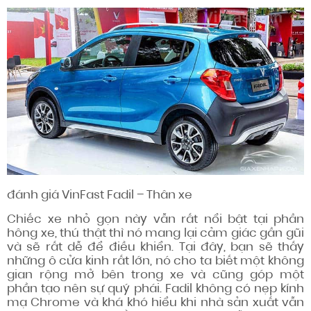
đánh giá
VinFast Fadil – Thân xe
Chiếc xe nhỏ gọn này vẫn rất
nổi bật
tại phần
hông xe, thú thật thì nó
mang lại
cảm giác
gần gũi
và sẽ rất dễ để điều khiển. Tại đây,
bạn sẽ
thấy
những ô cửa kinh rất lớn, nó
cho ta biết
một không
gian
rộng mở bên trong xe và cũng
góp một
phần
tạo nên sự
quý phái
. Fadil
không có
nẹp kính
mạ Chrome và
khá khó hiểu
khi
nhà sản xuất
vẫn