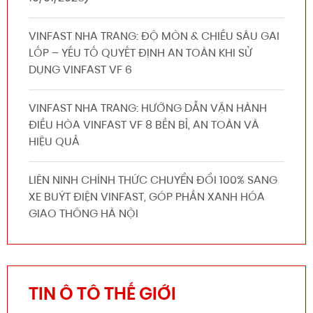
VINFAST NHA TRANG: ĐỘ MÒN & CHIỀU SÂU GAI
LỐP – YẾU TỐ QUYẾT ĐỊNH AN TOÀN KHI SỬ
DỤNG VINFAST VF 6
VINFAST NHA TRANG: HƯỚNG DẪN VẬN HÀNH
ĐIỀU HÒA VINFAST VF 8 BỀN BỈ, AN TOÀN VÀ
HIỆU QUẢ
LIÊN NINH CHÍNH THỨC CHUYỂN ĐỔI 100% SANG
XE BUÝT ĐIỆN VINFAST, GÓP PHẦN XANH HÓA
GIAO THÔNG HÀ NỘI
TIN Ô TÔ THẾ GIỚI