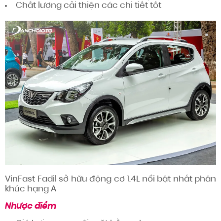
Chất lượng
cải thiện
các chi tiết
tốt
VinFast Fadil sở hữu động cơ 1.4L
nổi bật nhất
phân
khúc hạng A
Nhược điểm