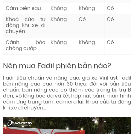
Cảm biến sau
Không
Không
Có
Khoá cửa tự
Không
Có
Có
động khi xe di
chuyển
Cảnh báo
Không
Không
Có
chống
cướp
Nên mua Fadil phiên bản nào?
Fadil
tiêu chuẩn
và nâng cao, giá xe VinFast Fadil
bản nâng cao cao hơn 30 triệu.
đối với
bản
tiêu
chuẩn
, bản nâng cao có thêm các trang bị: trụ B
đen, vô lăng bọc da và
kết hợp
nút bấm, màn hình
cảm ứng trung tâm, camera lùi, khoá cửa tự động
khi xe di chuyển…