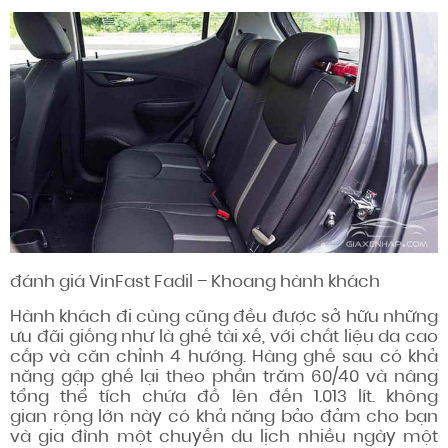
đánh giá
VinFast Fadil – Khoang hành khách
Hành khách đi cùng
cũng đều được
sở hữu những
ưu đãi
giống như là
ghế tài xế, với chất liệu da cao
cấp và
căn chỉnh
4 hướng. Hàng ghế sau
có khả
năng
gập ghế lại theo
phần trăm
60/40 và nâng
tổng thể tích chứa đồ lên đến 1.013 lít.
không
gian
rộng lớn
này
có khả năng
bảo đảm
cho bạn
và gia đình một chuyến du lịch nhiều ngày một