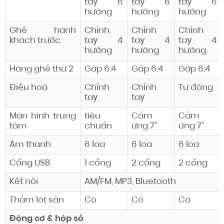
tay 6
tay 6
tay 6
hướng
hướng
hướng
Ghế hành
Chỉnh
Chỉnh
Chỉnh
khách trước
tay 4
tay 4
tay 4
hướng
hướng
hướng
Hàng ghế
thứ 2
Gập 6:4
Gập 6:4
Gập 6:4
Điều hoà
Chỉnh
Chỉnh
Tự động
tay
tay
Màn hình trung
tiêu
Cảm
Cảm
tâm
chuẩn
ứng 7”
ứng 7”
Âm thanh
6 loa
6 loa
6 loa
Cổng USB
1 cổng
2 cổng
2 cổng
Kết nối
AM/FM, MP3, Bluetooth
Thảm lót sàn
Có
Có
Có
Động cơ & hộp số