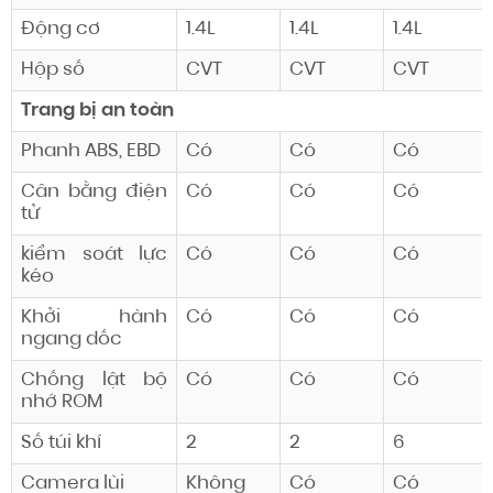
Động cơ
1.4L
1.4L
1.4L
Hộp số
CVT
CVT
CVT
Trang bị an toàn
Phanh ABS, EBD
Có
Có
Có
Cân bằng điện
Có
Có
Có
tử
kiểm soát
lực
Có
Có
Có
kéo
Khởi hành
Có
Có
Có
ngang dốc
Chống lật
bộ
Có
Có
Có
nhớ ROM
Số túi khí
2
2
6
Camera lùi
Không
Có
Có