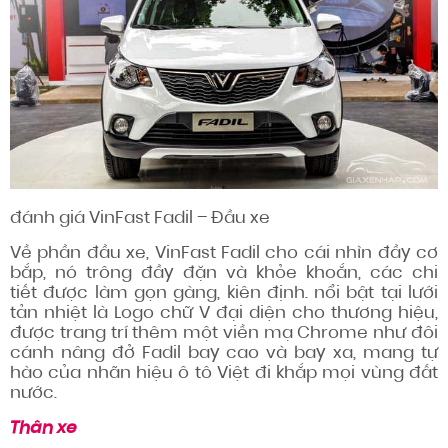
đánh giá
VinFast Fadil – Đầu xe
Về phần đầu xe, VinFast Fadil cho cái nhìn đầy cơ
bắp, nó trông đầy đặn và khỏe khoắn,
các chi
tiết
được làm
gọn gàng,
kiên định
.
nổi bật
tại lưới
tản nhiệt là Logo chữ V đại diện cho
thương hiệu
,
được trang trí thêm một viền mạ Chrome như đôi
cánh nâng đở Fadil bay cao và bay xa, mang tự
hào của
nhãn hiệu
ô tô Việt đi khắp mọi vùng
đất
nước
.
Thân xe