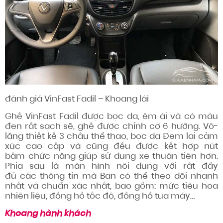
đánh giá
VinFast Fadil – Khoang lái
Ghế VinFast Fadil được bọc da, êm ái và có màu
đen rất sạch sẽ, ghế được chỉnh cơ 6 hướng. Vô-
lăng thiết kế 3 chấu thể thao, bọc da
Đem lại
cảm
xúc
cao cấp và
cũng đều được
kết hợp
nút
bấm
chức năng
giúp
sử dụng
xe thuận tiện hơn.
Phia sau là màn hình
nội dung
với
rất đầy
đủ
các
thông tin
mà
Bạn có thể
theo dõi
nhanh
nhất
và
chuẩn xác
nhất, bao gồm: mức tiêu hoa
nhiên liệu, đồng hồ tốc độ, đồng hồ tua máy…
Khoang hành khách