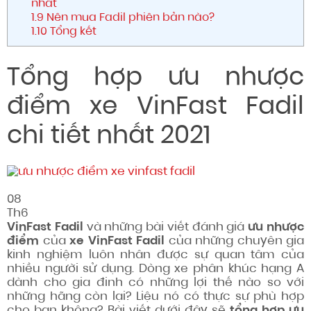
nhất
1.9
Nên mua Fadil phiên bản nào?
1.10
Tổng kết
Tổng hợp ưu nhược
điểm xe VinFast Fadil
chi tiết nhất 2021
08
Th6
VinFast Fadil
và những bài viết đánh giá
ưu nhược
điểm
của
xe VinFast Fadil
của những chuyên gia
kinh nghiệm luôn nhân được sự quan tâm của
nhiều người sử dụng. Dòng xe phân khúc hạng A
dành cho gia đinh có những lợi thế nào so với
những hãng còn lại? Liệu nó có thực sự phù hợp
cho bạn không? Bài viết dưới đây sẽ
tổng hợp ưu