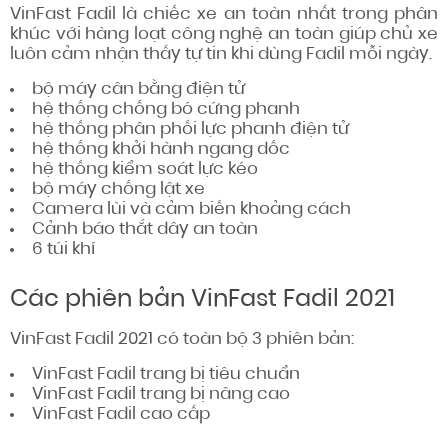
VinFast Fadil là chiếc xe an toàn nhất trong phân
khúc với hàng loạt công nghệ an toàn giúp chủ xe
luôn
cảm nhận thấy
tự tin khi
dùng
Fadil mỗi ngày.
bộ máy
cân bằng điện tử
hệ thống
chống bó cứng phanh
hệ thống
phân phối
lực phanh điện tử
hệ thống
khởi hành ngang dốc
hệ thống
kiểm soát
lực kéo
bộ máy
chống lật xe
Camera lùi và cảm biến khoảng cách
Cảnh báo thắt dây an toàn
6 túi khí
Các phiên bản VinFast Fadil 2021
VinFast Fadil 2021 có
toàn bộ
3 phiên bản:
VinFast Fadil trang bị
tiêu chuẩn
VinFast Fadil trang bị nâng cao
VinFast Fadil cao cấp