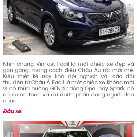
Nhìn chụng, VinFast Fadil là một chiếc xe đẹp và
gọn gàng, mang
cách điệu
Châu Âu rất
mới mẻ
.
Kiểu thiết kế này khá đối nghịch với các đối
thủ
đến từ
Châu Á. Fadil là một chiếc xe không mới
vì nó thừa hưởng GEN từ dòng Opel hay Spark, nó
có sự an toàn và đã được
phần đông người
đón
nhận.
Đầu xe