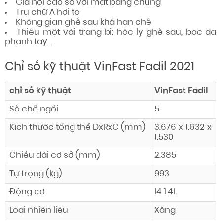
Giá hơi cao
so với
mặt bằng chung
Trụ chữ A hơi to
Không gian
ghế sau khá hạn chế
Thiếu
một vài
trang bị: hộc ly ghế sau, bọc da
phanh tay…
Chỉ số
kỹ thuật VinFast Fadil 2021
chỉ số
kỹ thuật
VinFast Fadil
Số chỗ ngồi
5
Kích thước tổng thể DxRxC (mm)
3.676 x 1.632 x
1.530
Chiều dài cơ sở (mm)
2.385
Tự trọng (kg)
993
Động cơ
I4 1.4L
Loại nhiên liệu
Xăng