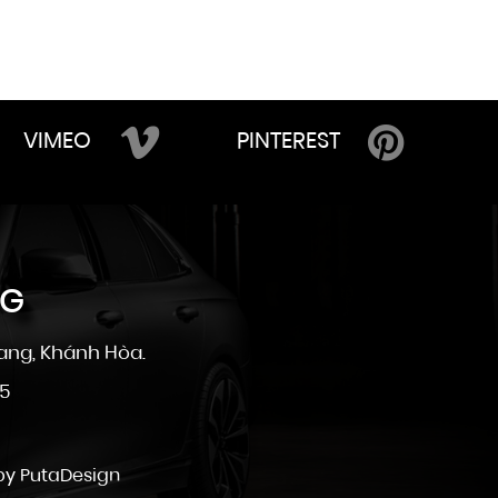
VIMEO
PINTEREST
NG
ang, Khánh Hòa.
25
 by
PutaDesign