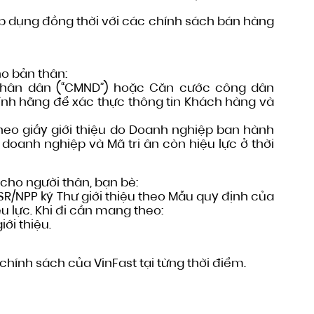
áp dụng đồng thời với các chính sách bán hàng
o bản thân:
hân dân (“CMND”) hoặc Căn cước công dân
ính hãng để xác thực thông tin Khách hàng và
eo giấy giới thiệu do Doanh nghiệp ban hành
 doanh nghiệp và Mã tri ân còn hiệu lực ở thời
 cho người thân, bạn bè:
R/NPP ký Thư giới thiệu theo Mẫu quy định của
u lực. Khi đi cần mang theo:
i thiệu.
chính sách của VinFast tại từng thời điểm.