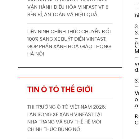
VINFAST NHA TRANG: HƯỚNG DẪN
–
VẬN HÀNH ĐIỀU HÒA VINFAST VF 8
–
BỀN BỈ, AN TOÀN VÀ HIỆU QUẢ
h
3
LIÊN NINH CHÍNH THỨC CHUYỂN ĐỔI
3
–
100% SANG XE BUÝT ĐIỆN VINFAST,
(
GÓP PHẦN XANH HÓA GIAO THÔNG
M
HÀ NỘI
–
v
đ
3
–
TIN Ô TÔ THẾ GIỚI
V
o
o
THỊ TRƯỜNG Ô TÔ VIỆT NAM 2026:
LÀN SÓNG XE XANH VINFAST TẠI
Đ
NHA TRANG VÀ SUV THẾ HỆ MỚI
C
CHÍNH THỨC BÙNG NỔ