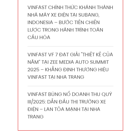
VINFAST CHÍNH THỨC KHÁNH THÀNH
NHÀ MÁY XE ĐIỆN TẠI SUBANG,
INDONESIA – BƯỚC TIẾN CHIẾN
LƯỢC TRONG HÀNH TRÌNH TOÀN
CẦU HÓA
VINFAST VF 7 ĐẠT GIẢI “THIẾT KẾ CỦA
NĂM” TẠI ZEE MEDIA AUTO SUMMIT
2025 – KHẲNG ĐỊNH THƯƠNG HIỆU
VINFAST TẠI NHA TRANG
VINFAST BÙNG NỔ DOANH THU QUÝ
III/2025: DẪN ĐẦU THỊ TRƯỜNG XE
ĐIỆN – LAN TỎA MẠNH TẠI NHA
TRANG