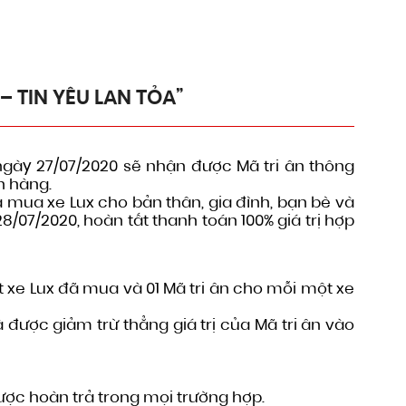
 TIN YÊU LAN TỎA”
gày 27/07/2020 sẽ nhận được Mã tri ân thông
h hàng.
mua xe Lux cho bản thân, gia đình, bạn bè và
/07/2020, hoàn tất thanh toán 100% giá trị hợp
xe Lux đã mua và 01 Mã tri ân cho mỗi một xe
được giảm trừ thẳng giá trị của Mã tri ân vào
ược hoàn trả trong mọi trường hợp.