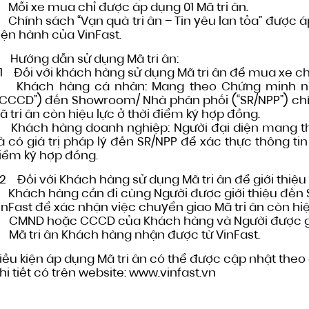
 Mỗi xe mua chỉ được áp dụng 01 Mã tri ân.
 Chính sách “Vạn quà tri ân – Tin yêu lan tỏa” được 
iện hành của VinFast.
. Hướng dẫn sử dụng Mã tri ân:
.1 Đối với khách hàng sử dụng Mã tri ân để mua xe ch
 Khách hàng cá nhân: Mang theo Chứng minh n
“CCCD”) đến Showroom/ Nhà phân phối (“SR/NPP”) ch
ã tri ân còn hiệu lực ở thời điểm ký hợp đồng.
 Khách hàng doanh nghiệp: Người đại diện mang th
à có giá trị pháp lý đến SR/NPP để xác thực thông tin
iểm ký hợp đồng.
.2 Đối với Khách hàng sử dụng Mã tri ân để giới thiệu
 Khách hàng cần đi cùng Người được giới thiệu đến S
inFast để xác nhận việc chuyển giao Mã tri ân còn hiệ
 CMND hoặc CCCD của Khách hàng và Người được giớ
 Mã tri ân Khách hàng nhận được từ VinFast.
iều kiện áp dụng Mã tri ân có thể được cập nhật theo 
hi tiết có trên website: www.vinfast.vn