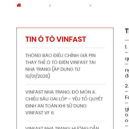
Trang chủ
Tin tức Vinfast
THÔNG BÁO CHÍ
T
TIN Ô TÔ VINFAST
1
–
THÔNG BÁO ĐIỀU CHỈNH GIÁ PIN
q
THAY THẾ Ô TÔ ĐIỆN VINFAST TẠI
–
NHA TRANG (ÁP DỤNG TỪ
n
đ
10/01/2026)
2
–
VINFAST NHA TRANG: ĐỘ MÒN &
F
CHIỀU SÂU GAI LỐP – YẾU TỐ QUYẾT
–
ĐỊNH AN TOÀN KHI SỬ DỤNG
g
VINFAST VF 6
o
o
–