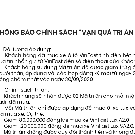
NH SÁCH “VẠN QUÀ TRI ÂN – TIN YÊU LAN TỎA”
HÔNG BÁO CHÍNH SÁCH “VẠN QUÀ TRI ÂN –
. Đối tượng áp dụng:
 Khách hàng đã mua xe ô tô VinFast tính đến hết n
ua tin nhắn gửi từ VinFast đến số điện thoại của Khác
 Khách hàng sử dụng Mã tri ân để được giảm trừ giá 
gười thân, áp dụng với các hợp đồng ký mới từ ngày 28
ồng chậm nhất vào ngày 30/09/2020.
. Chính sách tri ân:
 Khách hàng sẽ nhận được 02 Mã tri ân cho mỗi một 
adil đã mua.
 Mỗi Mã tri ân chỉ được áp dụng để mua 01 xe Lux và 
iá mua xe. Cụ thể:
 Giảm 80.000.000 đồng khi mua xe VinFast Lux A2.0
 Giảm 120.000.000 đồng khi mua xe VinFast Lux SA2.0.
 Mã tri ân không được quy đổi thành tiền và không đ