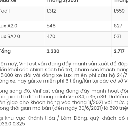
Mẫu xe
Tháng 3/2021
Tháng
Fadil
1.312
1.559
Lux A2.0
548
627
Lux SA2.0
470
531
Tổng
2.330
2.717
iện nay, VinFast vẫn đang đẩy mạnh sản xuất để đáp 
riển khai các chính sách hỗ trợ, chăm sóc khách hàn
65.000 km đối với dòng xe Lux, miễn phí cứu hộ 24/7
òng xe, hay gửi xe miễn phí 6 tiếng/lần tại các cơ sở
ong song đó, VinFast cũng đang đẩy mạnh hoạt độn
òng xe ô tô điện thông minh VF e34, e35, e36. Dự kiến
àn giao cho khách hàng vào tháng 11/2021 với mức g
rong thời gian mở bán (đến ngày 30/6/2021) là 590 tri
ại khu vực Khánh Hòa / Lâm Đồng, quý khách có nh
933.010.325