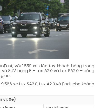
inFast, với 1.559 xe đến tay khách hàng trong
và SUV hạng E – Lux A2.0 và Lux SA2.0 – cũng
 giao.
9.566 xe Lux SA2.0, Lux A2.0 và Fadil cho khách
 vị: Xe)