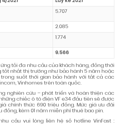
 4/2021
Lũy kế 2021
5.707
2.085
1.774
9.566
ứng tối đa nhu cầu của khách hàng, đồng thời
g tốt nhất thị trường như bảo hành 5 năm hoặc
 trong suốt thời gian bảo hành với tất cả các
 Vincom, Vinhomes trên toàn quốc.
g nghiên cứu – phát triển và hoàn thiện các
 những chiếc ô tô điện VF e34 đầu tiên sẽ được
iá chính thức 690 triệu đồng. Mức giá ưu đãi
ệu đồng, kèm 01 năm miễn phí thuê bao pin.
u cầu vui lòng liên hệ số hotline VinFast :