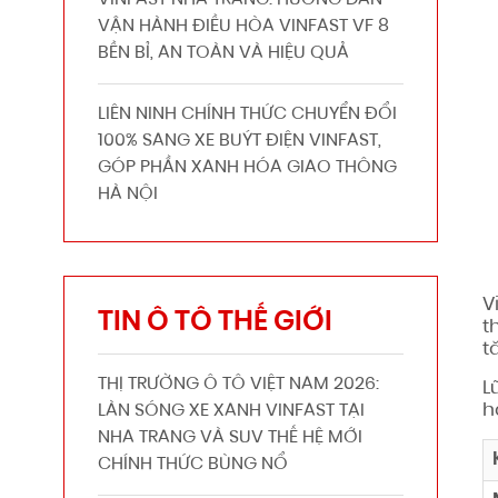
VINFAST NHA TRANG: HƯỚNG DẪN
VẬN HÀNH ĐIỀU HÒA VINFAST VF 8
BỀN BỈ, AN TOÀN VÀ HIỆU QUẢ
LIÊN NINH CHÍNH THỨC CHUYỂN ĐỔI
100% SANG XE BUÝT ĐIỆN VINFAST,
GÓP PHẦN XANH HÓA GIAO THÔNG
HÀ NỘI
V
TIN Ô TÔ THẾ GIỚI
t
t
THỊ TRƯỜNG Ô TÔ VIỆT NAM 2026:
L
h
LÀN SÓNG XE XANH VINFAST TẠI
NHA TRANG VÀ SUV THẾ HỆ MỚI
CHÍNH THỨC BÙNG NỔ