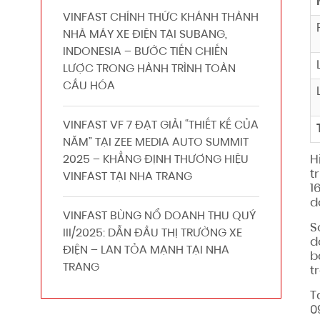
VINFAST CHÍNH THỨC KHÁNH THÀNH
NHÀ MÁY XE ĐIỆN TẠI SUBANG,
INDONESIA – BƯỚC TIẾN CHIẾN
LƯỢC TRONG HÀNH TRÌNH TOÀN
CẦU HÓA
VINFAST VF 7 ĐẠT GIẢI “THIẾT KẾ CỦA
NĂM” TẠI ZEE MEDIA AUTO SUMMIT
H
2025 – KHẲNG ĐỊNH THƯƠNG HIỆU
t
VINFAST TẠI NHA TRANG
1
d
VINFAST BÙNG NỔ DOANH THU QUÝ
S
III/2025: DẪN ĐẦU THỊ TRƯỜNG XE
d
ĐIỆN – LAN TỎA MẠNH TẠI NHA
b
TRANG
t
T
0