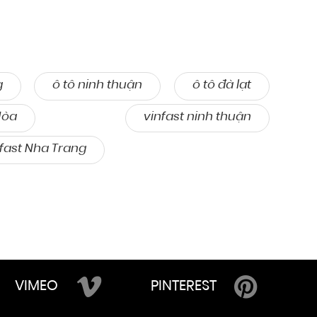
g
ô tô ninh thuận
ô tô đà lạt
Hòa
vinfast ninh thuận
nfast Nha Trang
VIMEO
PINTEREST