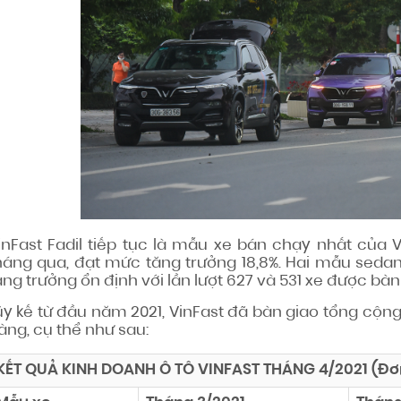
inFast Fadil tiếp tục là mẫu xe bán chạy nhất của V
háng qua, đạt mức tăng trưởng 18,8%. Hai mẫu sedan 
ăng trưởng ổn định với lần lượt 627 và 531 xe được bàn
ũy kế từ đầu năm 2021, VinFast đã bàn giao tổng cộng 
àng, cụ thể như sau:
KẾT QUẢ KINH DOANH Ô TÔ VINFAST THÁNG 4/2021 (Đơn