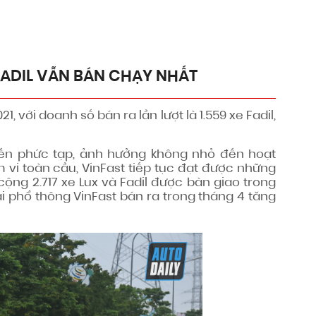
FADIL VẪN BÁN CHẠY NHẤT
, với doanh số bán ra lần lượt là 1.559 xe Fadil,
iến phức tạp, ảnh hưởng không nhỏ đến hoạt
vi toàn cầu, VinFast tiếp tục đạt được những
cộng 2.717 xe Lux và Fadil được bàn giao trong
ại phổ thông VinFast bán ra trong tháng 4 tăng