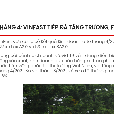
ẾP ĐÀ TĂNG TRƯỞNG, FADIL VẪN BÁN CHẠY NHẤT
HÁNG 4: VINFAST TIẾP ĐÀ TĂNG TRƯỞNG, 
inFast vừa công bố kết quả kinh doanh ô tô tháng 4/2021
27 xe Lux A2.0 và 531 xe Lux SA2.0.
rong bối cảnh dịch bệnh Covid-19 vẫn đang diễn b
ộng sản xuất, kinh doanh của các hãng xe trên phạm 
ước tiến vững chắc tại thị trường Việt Nam, với tổng 
háng 4/2021. So với tháng 3/2021, số xe ô tô thương m
6,6%.