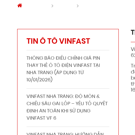
Trang chủ
Tin Ô tô
THÁNG 4: VINFAST TI
T
TIN Ô TÔ VINFAST
V
6
THÔNG BÁO ĐIỀU CHỈNH GIÁ PIN
THAY THẾ Ô TÔ ĐIỆN VINFAST TẠI
T
đ
NHA TRANG (ÁP DỤNG TỪ
b
10/01/2026)
t
1
VINFAST NHA TRANG: ĐỘ MÒN &
CHIỀU SÂU GAI LỐP – YẾU TỐ QUYẾT
ĐỊNH AN TOÀN KHI SỬ DỤNG
VINFAST VF 6