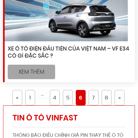
XE Ô TÔ ĐIỆN ĐẦU TIÊN CỦA VIỆT NAM – VF E34
CÓ GÌ ĐẶC SẮC ?
XEM THÊM
…
«
1
4
5
6
7
8
»
TIN Ô TÔ VINFAST
THÔNG BÁO ĐIỀU CHỈNH GIÁ PIN THAY THẾ Ô TÔ