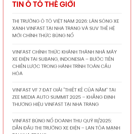
TIN Ô TÔ THẾ GIỚI
THỊ TRƯỜNG Ô TÔ VIỆT NAM 2026: LÀN SÓNG XE
XANH VINFAST TẠI NHA TRANG VÀ SUV THẾ HỆ
MỚI CHÍNH THỨC BÙNG NỔ
VINFAST CHÍNH THỨC KHÁNH THÀNH NHÀ MÁY
XE ĐIỆN TẠI SUBANG, INDONESIA – BƯỚC TIẾN
CHIẾN LƯỢC TRONG HÀNH TRÌNH TOÀN CẦU
HÓA
VINFAST VF 7 ĐẠT GIẢI “THIẾT KẾ CỦA NĂM” TẠI
ZEE MEDIA AUTO SUMMIT 2025 – KHẲNG ĐỊNH
THƯƠNG HIỆU VINFAST TẠI NHA TRANG
VINFAST BÙNG NỔ DOANH THU QUÝ III/2025:
DẪN ĐẦU THỊ TRƯỜNG XE ĐIỆN – LAN TỎA MẠNH