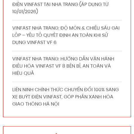
ĐIỆN VINFAST TẠI NHA TRANG (ÁP DỤNG TỪ
10/01/2026)
VINFAST NHA TRANG: ĐỘ MÒN & CHIỀU SÂU GAI
LỐP – YẾU TỐ QUYẾT ĐỊNH AN TOÀN KHI SỬ
DỤNG VINFAST VF 6
VINFAST NHA TRANG: HƯỚNG DẪN VẬN HÀNH
ĐIỀU HÒA VINFAST VF 8 BỀN BỈ, AN TOÀN VÀ
HIỆU QUẢ
LIÊN NINH CHÍNH THỨC CHUYỂN ĐỔI 100% SANG
XE BUÝT ĐIỆN VINFAST, GÓP PHẦN XANH HÓA
GIAO THÔNG HÀ NỘI