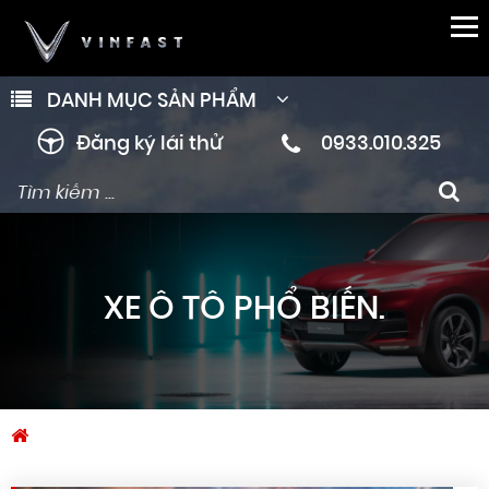
DANH MỤC SẢN PHẨM
Đăng ký lái thử
0933.010.325
XE Ô TÔ PHỔ BIẾN.
Trang chủ