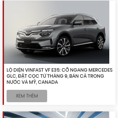
LỘ DIỆN VINFAST VF E35: CỠ NGANG MERCEDES
GLC, ĐẶT CỌC TỪ THÁNG 9, BÁN CẢ TRONG
NƯỚC VÀ MỸ, CANADA
XEM THÊM