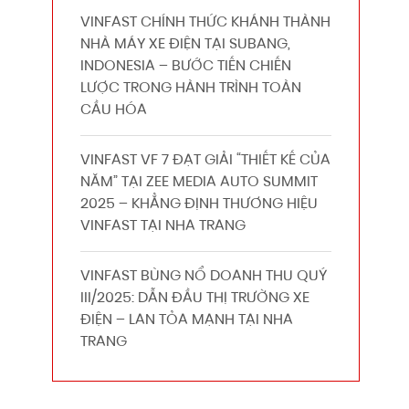
VINFAST CHÍNH THỨC KHÁNH THÀNH
NHÀ MÁY XE ĐIỆN TẠI SUBANG,
INDONESIA – BƯỚC TIẾN CHIẾN
LƯỢC TRONG HÀNH TRÌNH TOÀN
CẦU HÓA
VINFAST VF 7 ĐẠT GIẢI “THIẾT KẾ CỦA
NĂM” TẠI ZEE MEDIA AUTO SUMMIT
2025 – KHẲNG ĐỊNH THƯƠNG HIỆU
VINFAST TẠI NHA TRANG
VINFAST BÙNG NỔ DOANH THU QUÝ
III/2025: DẪN ĐẦU THỊ TRƯỜNG XE
ĐIỆN – LAN TỎA MẠNH TẠI NHA
TRANG