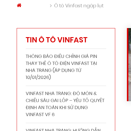
Trang chủ
Ô tô Vinfast ngập lụt
TIN Ô TÔ VINFAST
THÔNG BÁO ĐIỀU CHỈNH GIÁ PIN
THAY THẾ Ô TÔ ĐIỆN VINFAST TẠI
NHA TRANG (ÁP DỤNG TỪ
10/01/2026)
VINFAST NHA TRANG: ĐỘ MÒN &
CHIỀU SÂU GAI LỐP – YẾU TỐ QUYẾT
ĐỊNH AN TOÀN KHI SỬ DỤNG
VINFAST VF 6