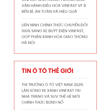
VINFAST NHA TRANG: HƯỚNG DẪN
VẬN HÀNH ĐIỀU HÒA VINFAST VF 8
BỀN BỈ, AN TOÀN VÀ HIỆU QUẢ
LIÊN NINH CHÍNH THỨC CHUYỂN ĐỔI
100% SANG XE BUÝT ĐIỆN VINFAST,
GÓP PHẦN XANH HÓA GIAO THÔNG
HÀ NỘI
TIN Ô TÔ THẾ GIỚI
THỊ TRƯỜNG Ô TÔ VIỆT NAM 2026:
LÀN SÓNG XE XANH VINFAST TẠI
NHA TRANG VÀ SUV THẾ HỆ MỚI
CHÍNH THỨC BÙNG NỔ