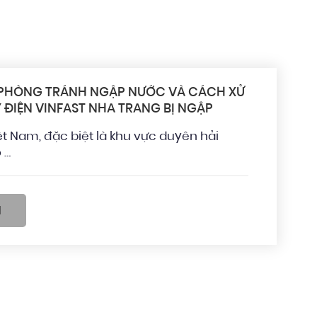
PHÒNG TRÁNH NGẬP NƯỚC VÀ CÁCH XỬ
Y ĐIỆN VINFAST NHA TRANG BỊ NGẬP
Việt Nam, đặc biệt là khu vực duyên hải
 …
M