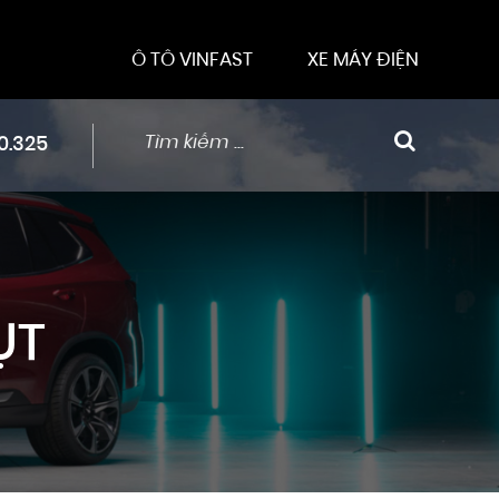
Ô TÔ VINFAST
XE MÁY ĐIỆN
0.325
ỤT