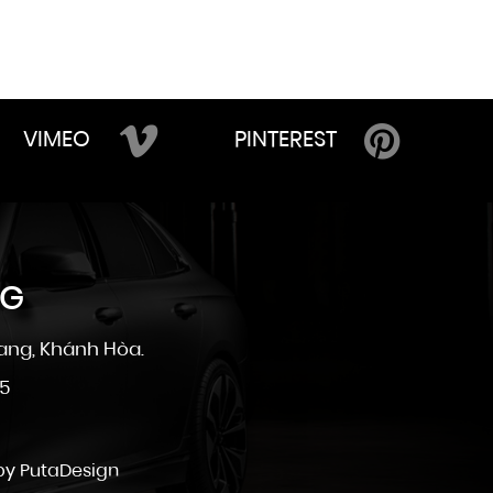
VIMEO
PINTEREST
NG
ang, Khánh Hòa.
25
 by
PutaDesign