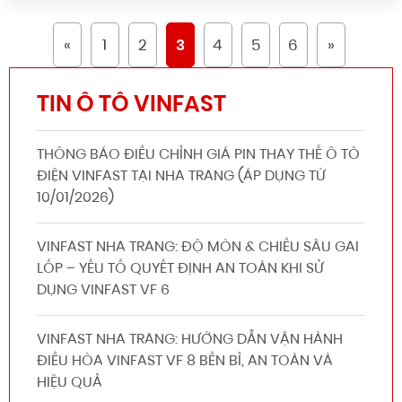
«
1
2
3
4
5
6
»
TIN Ô TÔ VINFAST
THÔNG BÁO ĐIỀU CHỈNH GIÁ PIN THAY THẾ Ô TÔ
ĐIỆN VINFAST TẠI NHA TRANG (ÁP DỤNG TỪ
10/01/2026)
VINFAST NHA TRANG: ĐỘ MÒN & CHIỀU SÂU GAI
LỐP – YẾU TỐ QUYẾT ĐỊNH AN TOÀN KHI SỬ
DỤNG VINFAST VF 6
VINFAST NHA TRANG: HƯỚNG DẪN VẬN HÀNH
ĐIỀU HÒA VINFAST VF 8 BỀN BỈ, AN TOÀN VÀ
HIỆU QUẢ