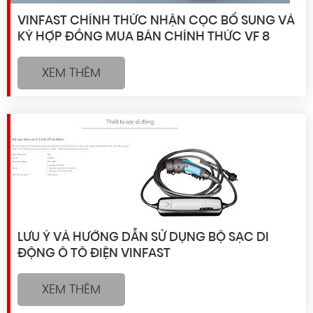
VINFAST CHÍNH THỨC NHẬN CỌC BỔ SUNG VÀ
KÝ HỢP ĐỒNG MUA BÁN CHÍNH THỨC VF 8
XEM THÊM
LƯU Ý VÀ HƯỚNG DẪN SỬ DỤNG BỘ SẠC DI
ĐỘNG Ô TÔ ĐIỆN VINFAST
XEM THÊM