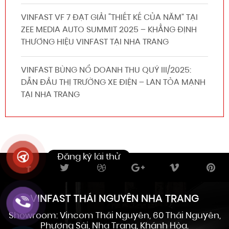
VINFAST VF 7 ĐẠT GIẢI “THIẾT KẾ CỦA NĂM” TẠI
ZEE MEDIA AUTO SUMMIT 2025 – KHẲNG ĐỊNH
THƯƠNG HIỆU VINFAST TẠI NHA TRANG
VINFAST BÙNG NỔ DOANH THU QUÝ III/2025:
DẪN ĐẦU THỊ TRƯỜNG XE ĐIỆN – LAN TỎA MẠNH
TẠI NHA TRANG
VINFAST THÁI NGUYÊN NHA TRANG
Showroom: Vincom Thái Nguyên, 60 Thái Nguyên,
Phương Sài, Nha Trang, Khánh Hòa.