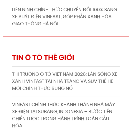
LIÊN NINH CHÍNH THỨC CHUYỂN ĐỔI 100% SANG
XE BUÝT ĐIỆN VINFAST, GÓP PHẦN XANH HÓA
GIAO THÔNG HÀ NỘI
TIN Ô TÔ THẾ GIỚI
THỊ TRƯỜNG Ô TÔ VIỆT NAM 2026: LÀN SÓNG XE
XANH VINFAST TẠI NHA TRANG VÀ SUV THẾ HỆ
MỚI CHÍNH THỨC BÙNG NỔ
VINFAST CHÍNH THỨC KHÁNH THÀNH NHÀ MÁY
XE ĐIỆN TẠI SUBANG, INDONESIA – BƯỚC TIẾN
CHIẾN LƯỢC TRONG HÀNH TRÌNH TOÀN CẦU
HÓA