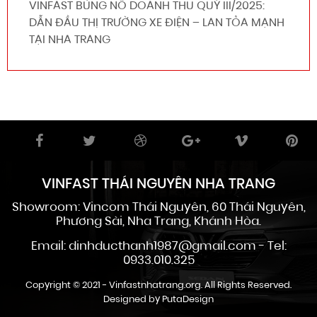
VINFAST BÙNG NỔ DOANH THU QUÝ III/2025:
DẪN ĐẦU THỊ TRƯỜNG XE ĐIỆN – LAN TỎA MẠNH
TẠI NHA TRANG
VINFAST THÁI NGUYÊN NHA TRANG
Showroom: Vincom Thái Nguyên, 60 Thái Nguyên,
Phương Sài, Nha Trang, Khánh Hòa.
Email: dinhducthanh1987@gmail.com - Tel:
0933.010.325
Copyright © 2021 -
Vinfastnhatrang.org
. All Rights Reserved.
Designed by
PutaDesign