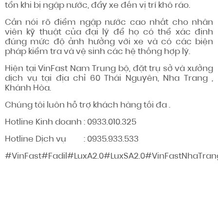
tổn khi bị ngập nước, đẩy xe đến vị trí khô ráo.
Cần nói rõ điểm ngập nước cao nhất cho nhân
viên kỹ thuật của đại lý để họ có thể xác định
đúng mức độ ảnh hưởng với xe và có các biện
pháp kiểm tra và vệ sinh các hệ thống hợp lý.
Hiện tại VinFast Nam Trung bộ, đặt trụ sở và xưởng
dịch vụ tại địa chỉ 60 Thái Nguyên, Nha Trang ,
Khánh Hòa.
Chúng tôi luôn hỗ trợ khách hàng tối đa .
Hotline Kinh doanh : 0933.010.325
Hotline Dịch vụ : 0935.933.533
#VinFast#Fadil#LuxA2.0#LuxSA2.0#VinFastNhaTra