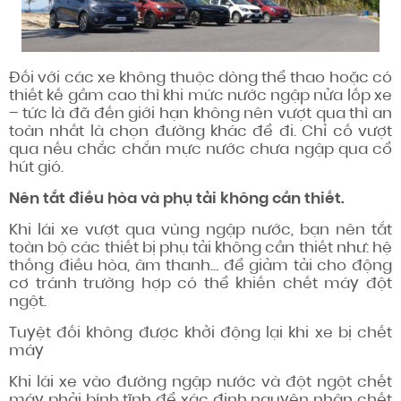
Đối với các xe không thuộc dòng thể thao hoặc có
thiết kế gầm cao thì khi mức nước ngập nửa lốp xe
– tức là đã đến giới hạn không nên vượt qua thì an
toàn nhất là chọn đường khác để đi. Chỉ cố vượt
qua nếu chắc chắn mực nước chưa ngập qua cổ
hút gió.
Nên tắt điều hòa và phụ tải không cần thiết.
Khi lái xe vượt qua vùng ngập nước, bạn nên tắt
toàn bộ các thiết bị phụ tải không cần thiết như: hệ
thống điều hòa, âm thanh… để giảm tải cho động
cơ tránh trường hợp có thể khiến chết máy đột
ngột.
Tuyệt đối không được khởi động lại khi xe bị chết
máy
Khi lái xe vào đường ngập nước và đột ngột chết
máy phải bính tĩnh để xác định nguyên nhân chết