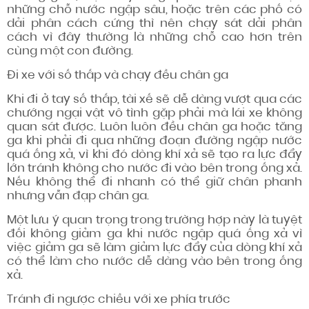
những chỗ nước ngập sâu, hoặc trên các phố có
dải phân cách cứng thì nên chạy sát dải phân
cách vì đây thường là những chỗ cao hơn trên
cùng một con đường.
Đi xe với số thấp và chạy đều chân ga
Khi đi ở tay số thấp, tài xế sẽ dễ dàng vượt qua các
chướng ngại vật vô tình gặp phải mà lái xe không
quan sát được. Luôn luôn đều chân ga hoặc tăng
ga khi phải đi qua những đoạn đường ngập nước
quá ống xả, vì khi đó dòng khí xả sẽ tạo ra lực đẩy
lớn tránh không cho nước đi vào bên trong ống xả.
Nếu không thể đi nhanh có thể giữ chân phanh
nhưng vẫn đạp chân ga.
Một lưu ý quan trọng trong trường hợp này là tuyệt
đối không giảm ga khi nước ngập quá ống xả vì
việc giảm ga sẽ làm giảm lực đẩy của dòng khí xả
có thể làm cho nước dễ dàng vào bên trong ống
xả.
Tránh đi ngược chiều với xe phía trước