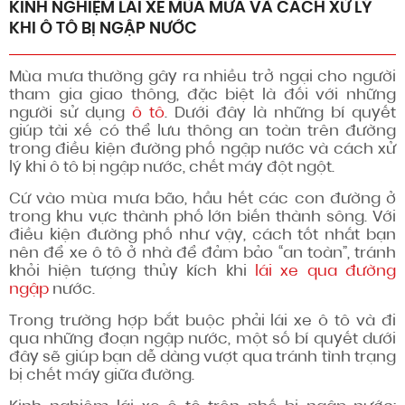
KINH NGHIỆM LÁI XE MÙA MƯA VÀ CÁCH XỬ LÝ
KHI Ô TÔ BỊ NGẬP NƯỚC
Mùa mưa thường gây ra nhiều trở ngại cho người
tham gia giao thông, đặc biệt là đối với những
người sử dụng
ô tô
. Dưới đây là những bí quyết
giúp tài xế có thể lưu thông an toàn trên đường
trong điều kiện đường phố ngập nước và cách xử
lý khi ô tô bị ngập nước, chết máy đột ngột.
Cứ vào mùa mưa bão, hầu hết các con đường ở
trong khu vực thành phố lớn biến thành sông. Với
điều kiện đường phố như vậy, cách tốt nhất bạn
nên để xe ô tô ở nhà để đảm bảo “an toàn”, tránh
khỏi hiện tượng thủy kích khi
lái xe qua đường
ngập
nước.
Trong trường hợp bắt buộc phải lái xe ô tô và đi
qua những đoạn ngập nước, một số bí quyết dưới
đây sẽ giúp bạn dễ dàng vượt qua tránh tình trạng
bị chết máy giữa đường.