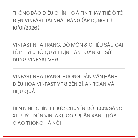
THÔNG BÁO ĐIỀU CHỈNH GIÁ PIN THAY THẾ Ô TÔ
ĐIỆN VINFAST TẠI NHA TRANG (ÁP DỤNG TỪ
10/01/2026)
VINFAST NHA TRANG: ĐỘ MÒN & CHIỀU SÂU GAI
LỐP – YẾU TỐ QUYẾT ĐỊNH AN TOÀN KHI SỬ
DỤNG VINFAST VF 6
VINFAST NHA TRANG: HƯỚNG DẪN VẬN HÀNH
ĐIỀU HÒA VINFAST VF 8 BỀN BỈ, AN TOÀN VÀ
HIỆU QUẢ
LIÊN NINH CHÍNH THỨC CHUYỂN ĐỔI 100% SANG
XE BUÝT ĐIỆN VINFAST, GÓP PHẦN XANH HÓA
GIAO THÔNG HÀ NỘI