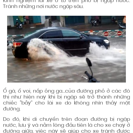
Kinh nghiệm lái xe ô tô trên phố bị ngập nước:
Tránh những nơi nước ngập sâu.
Ổ gà, ổ voi, nắp ống ga…của đường phố ở các đô
thị như hiện nay khi bị ngập sẽ trở thành những
chiếc “bẫy” cho lái xe do không nhìn thấy mặt
đường.
Do đó, khi di chuyển trên đoạn đường bị ngập
nước, lưu ý và nằm lòng đầu tiên là cho xe chạy ở
đường giữa, việc này sẽ giúp cho xe tránh được