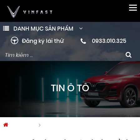
DANH MỤC SẢN PHẨM
Đăng ký lái thử
0933.010.325
TIN Ô TÔ
Trang chủ
Tin Ô tô