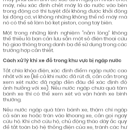
máy, nếu xác định chết máy là do nước vào bên
trong động cơ thì tuyệt đối không được khởi động
lại động cơ, vì không những không thể nổ máy mà
nó có thể sẽ làm bó kẹt piston, cong tay biên.
Một trong những kinh nghiệm “nằm lòng” không
thể thiếu là bạn cần lưu sẵn một số điện thoại cứu
hộ giao thông trong danh bạ để sử dụng trong các
trường hợp cần thiết.
Cách xử lý khi xe đỗ trong khu vực bị ngập nước
Tắt chìa khóa điện, xác định điểm ngập nước cao
nhất với xe (kể cả khi nước đã rút đi, cần cẩn trọng
xem xét nước đã ngập đến đâu để xác định độ
ảnh hưởng với xe). Nếu nước ngập chưa quá tâm
bánh xe thì có thể xem xét và vận hành xe bình
thường.
Nếu nước ngập quá tâm bánh xe, thậm chí ngập
cả sàn xe hoặc tràn vào khoang xe, cần gọi ngay
cứu hộ. Khi chờ cứu hộ, chủ động tháo dây ắc quy
để tắt toàn bộ hệ thống điện của xe, tránh các hư