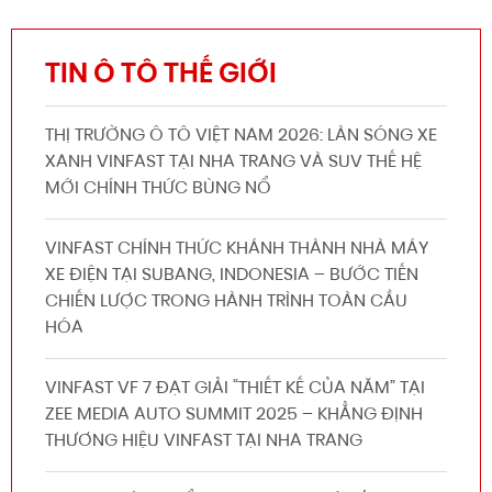
TIN Ô TÔ THẾ GIỚI
THỊ TRƯỜNG Ô TÔ VIỆT NAM 2026: LÀN SÓNG XE
XANH VINFAST TẠI NHA TRANG VÀ SUV THẾ HỆ
MỚI CHÍNH THỨC BÙNG NỔ
VINFAST CHÍNH THỨC KHÁNH THÀNH NHÀ MÁY
XE ĐIỆN TẠI SUBANG, INDONESIA – BƯỚC TIẾN
CHIẾN LƯỢC TRONG HÀNH TRÌNH TOÀN CẦU
HÓA
VINFAST VF 7 ĐẠT GIẢI “THIẾT KẾ CỦA NĂM” TẠI
ZEE MEDIA AUTO SUMMIT 2025 – KHẲNG ĐỊNH
THƯƠNG HIỆU VINFAST TẠI NHA TRANG