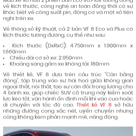
Mẫu xe sở hữu 2 phiên bản Eco và Plus tương đồng
về kích thước, công nghệ an toàn đồng thời có sự
khác biệt về công suất pin, động cơ và một số tiện
nghi trên xe.
Về thông số kỹ thuật, cả 2 bản VF 8 Eco và Plus có
kích thước tương đương, cụ thể như sau:
Kích thước (DxRxC): 4.750mm x 1.900mm x
1.660mm
Chiều dài cơ sở xe: 2.950mm
Khoảng sáng gầm xe không tải: 180mm
Về thiết kế, VF 8 dựa trên cấu trúc “Cân bằng
động”, tập trung vào sự hài hoà giữa không gian
ngoại thất, nội thất, tạo sự cân đối trọng lượng cho
4 bánh xe, giúp chiếc SUV cỡ trung này kiểm soát
lực kéo tốt, vận hành ổn định mỗi khi vào cua hoặc
di chuyển với tốc độ cao.
Thiết kế VF 8
sở hữu
những đường cong sắc nét, uyển chuyển nhưng
cũng không kém phần mạnh mẽ, năng động.