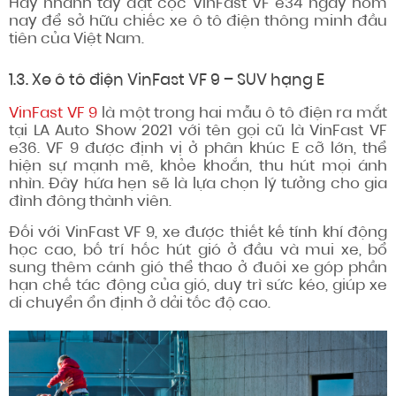
Hãy nhanh tay đặt cọc VinFast VF e34 ngay hôm
nay để sở hữu chiếc xe ô tô điện thông minh đầu
tiên của Việt Nam.
1.3. Xe ô tô điện VinFast VF 9 – SUV hạng E
VinFast VF 9
là một trong hai mẫu ô tô điện ra mắt
tại LA Auto Show 2021 với tên gọi cũ là VinFast VF
e36. VF 9 được định vị ở phân khúc E cỡ lớn, thể
hiện sự mạnh mẽ, khỏe khoắn, thu hút mọi ánh
nhìn. Đây hứa hẹn sẽ là lựa chọn lý tưởng cho gia
đình đông thành viên.
Đối với VinFast VF 9, xe được thiết kế tính khí động
học cao, bố trí hốc hút gió ở đầu và mui xe, bổ
sung thêm cánh gió thể thao ở đuôi xe góp phần
hạn chế tác động của gió, duy trì sức kéo, giúp xe
di chuyển ổn định ở dải tốc độ cao.