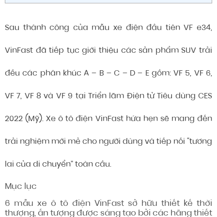
Sau thành công của mẫu xe điện đầu tiên VF e34,
VinFast đã tiếp tục giới thiệu các sản phẩm SUV trải
đều các phân khúc A – B – C – D – E gồm: VF 5, VF 6,
VF 7, VF 8 và VF 9 tại Triển lãm Điện tử Tiêu dùng CES
2022 (Mỹ). Xe ô tô điện VinFast hứa hẹn sẽ mang đến
trải nghiệm mới mẻ cho người dùng và tiếp nối “tương
lai của di chuyển” toàn cầu.
Mục lục
6 mẫu xe ô tô điện VinFast sở hữu thiết kế thời
thượng, ấn tượng được sáng tạo bởi các hãng thiết