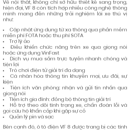
Về nội thất, không chỉ sở hữu thiết kế sang trọng,
hiện đại, VF 8 còn tích hợp nhiều công nghệ thông
minh mang đến những trải nghiệm lái xe thú vị
như:
Cập nhật ứng dụng từ xa thông qua phần mềm
miễn phí FOTA hoặc thu phí SOTA
Trợ lý ảo
Điều khiển chức năng trên xe qua giọng nói
hoặc ứng dụng VinFast
Dịch vụ mua sắm trực tuyến nhanh chóng và
tiện lợi
Trò chơi điện tử giải trí đa dạng
Cá nhân hóa thông tin khuyến mại, ưu đãi, sự
kiện
Tiện ích văn phòng: nhận và gửi tin nhắn qua
giọng nói
TIện ích gia đình: đồng bộ thông tin giải trí
Hỗ trợ theo dõi tình trạng xe, chẩn đoán lỗi và
gọi cứu hộ khẩn cấp khi gặp sự cố
Quản lý pin và sạc
Bên cạnh đó, ô tô điện VF 8 được trang bị các tính