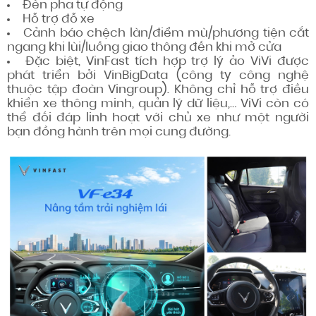
Đèn pha tự động
Hỗ trợ đỗ xe
Cảnh báo chệch làn/điểm mù/phương tiện cắt
ngang khi lùi/luồng giao thông đến khi mở cửa
Đặc biệt, VinFast tích hợp trợ lý ảo ViVi được
phát triển bởi VinBigData (công ty công nghệ
thuộc tập đoàn Vingroup). Không chỉ hỗ trợ điều
khiển xe thông minh, quản lý dữ liệu,… ViVi còn có
thể đối đáp linh hoạt với chủ xe như một người
bạn đồng hành trên mọi cung đường.