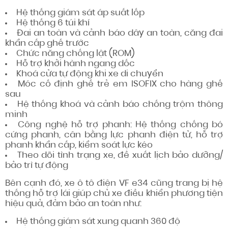
Hệ thống giám sát áp suất lốp
Hệ thống 6 túi khí
Đai an toàn và cảnh báo dây an toàn, căng đai
khẩn cấp ghế trước
Chức năng chống lật (ROM)
Hỗ trợ khởi hành ngang dốc
Khoá cửa tự động khi xe di chuyển
Móc cố định ghế trẻ em ISOFIX cho hàng ghế
sau
Hệ thống khoá và cảnh báo chống trộm thông
minh
Công nghệ hỗ trợ phanh: Hệ thống chống bó
cứng phanh, cân bằng lực phanh điện tử, hỗ trợ
phanh khẩn cấp, kiểm soát lực kéo
Theo dõi tình trạng xe, đề xuất lịch bảo dưỡng/
bảo trì tự động
Bên cạnh đó, xe ô tô điện VF e34 cũng trang bị hệ
thống hỗ trợ lái giúp chủ xe điều khiển phương tiện
hiệu quả, đảm bảo an toàn như:
Hệ thống giám sát xung quanh 360 độ