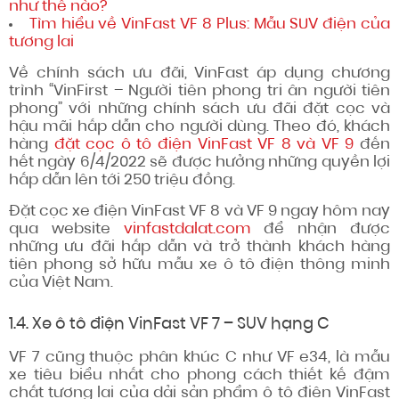
như thế nào?
Tìm hiểu về VinFast VF 8 Plus: Mẫu SUV điện của
tương lai
Về chính sách ưu đãi, VinFast áp dụng chương
trình “VinFirst – Người tiên phong tri ân người tiên
phong” với những chính sách ưu đãi đặt cọc và
hậu mãi hấp dẫn cho người dùng. Theo đó, khách
hàng
đặt cọc ô tô điện VinFast VF 8 và VF 9
đến
hết ngày 6/4/2022 sẽ được hưởng những quyền lợi
hấp dẫn lên tới 250 triệu đồng.
Đặt cọc xe điện VinFast VF 8 và VF 9 ngay hôm nay
qua website
vinfastdalat.com
để nhận được
những ưu đãi hấp dẫn và trở thành khách hàng
tiên phong sở hữu mẫu xe ô tô điện thông minh
của Việt Nam.
1.4. Xe ô tô điện VinFast VF 7 – SUV hạng C
VF 7 cũng thuộc phân khúc C như VF e34, là mẫu
xe tiêu biểu nhất cho phong cách thiết kế đậm
chất tương lai của dải sản phẩm ô tô điện VinFast