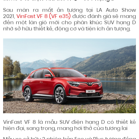
Sau màn ra mắt ấn tượng tại LA Auto Show
2021,
VinFast VF 8 (VF e35)
được đánh giá sẽ mang
đến một làn gió mới cho phân khúc SUV hạng D
nhờ sở hữu thiết kế, động cơ và tiện ích ấn tượng.
VinFast VF 8 là mẫu SUV điện hạng D có thiết kế
hiện đại, sang trọng, mang hơi thở của tương lai