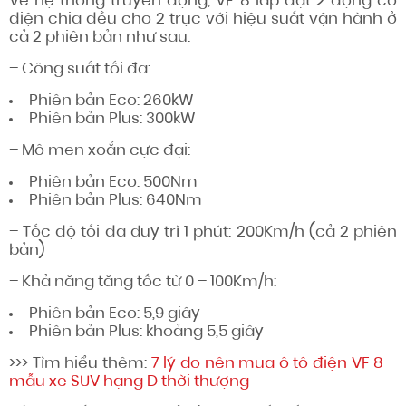
Về hệ thống truyền động, VF 8 lắp đặt 2 động cơ
điện chia đều cho 2 trục với hiệu suất vận hành ở
cả 2 phiên bản như sau:
– Công suất tối đa:
Phiên bản Eco: 260kW
Phiên bản Plus: 300kW
– Mô men xoắn cực đại:
Phiên bản Eco: 500Nm
Phiên bản Plus: 640Nm
– Tốc độ tối đa duy trì 1 phút: 200Km/h (cả 2 phiên
bản)
– Khả năng tăng tốc từ 0 – 100Km/h:
Phiên bản Eco: 5,9 giây
Phiên bản Plus: khoảng 5,5 giây
>>> Tìm hiểu thêm:
7 lý do nên mua ô tô điện VF 8 –
mẫu xe SUV hạng D thời thượng