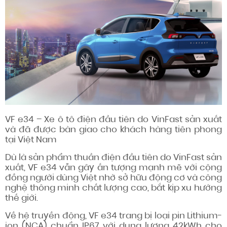
VF e34 – Xe ô tô điện đầu tiên do VinFast sản xuất
và đã được bàn giao cho khách hàng tiên phong
tại Việt Nam
Dù là sản phẩm thuần điện đầu tiên do VinFast sản
xuất, VF e34 vẫn gây ấn tượng mạnh mẽ với cộng
đồng người dùng Việt nhờ sở hữu động cơ và công
nghệ thông minh chất lượng cao, bắt kịp xu hướng
thế giới.
Về hệ truyền động, VF e34 trang bị loại pin Lithium-
ion (NCA) chuẩn IP67 với dung lượng 42kWh cho