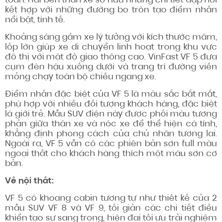
toàn. Hai bên thân xe sở hữu những chi tiết dập nổi
kết hợp với những đường bo tròn tạo điểm nhấn
nổi bật, tinh tế.
Khoảng sáng gầm xe lý tưởng với kích thước mâm,
lốp lớn giúp xe di chuyển linh hoạt trong khu vực
đô thị với mật độ giao thông cao. VinFast VF 5 đưa
cụm đèn hậu xuống dưới và trang trí đường viền
mỏng chạy toàn bộ chiều ngang xe.
Điểm nhấn đặc biệt của VF 5 là màu sắc bắt mắt,
phù hợp với nhiều đối tượng khách hàng, đặc biệt
là giới trẻ. Mẫu SUV điện này được phối màu tương
phản giữa thân xe và nóc xe để thể hiện cá tính,
khẳng định phong cách của chủ nhân tương lai.
Ngoài ra, VF 5 vẫn có các phiên bản sơn full màu
ngoại thất cho khách hàng thích một màu sơn cơ
bản.
Về nội thất:
VF 5 có khoang cabin tương tự như thiết kế của 2
mẫu SUV VF 8 và VF 9, tối giản các chi tiết điều
khiển tạo sự sang trọng, hiện đại tối ưu trải nghiệm