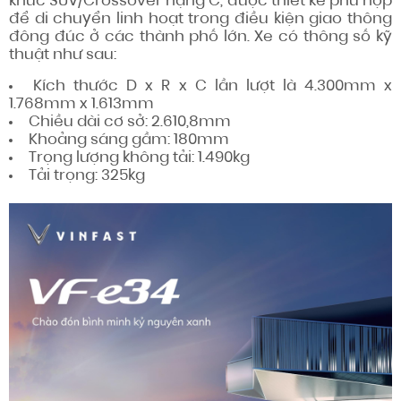
khúc SUV/Crossover hạng C, được thiết kế phù hợp
để di chuyển linh hoạt trong điều kiện giao thông
đông đúc ở các thành phố lớn. Xe có thông số kỹ
thuật như sau:
Kích thước D x R x C lần lượt là 4.300mm x
1.768mm x 1.613mm
Chiều dài cơ sở: 2.610,8mm
Khoảng sáng gầm: 180mm
Trọng lượng không tải: 1.490kg
Tải trọng: 325kg