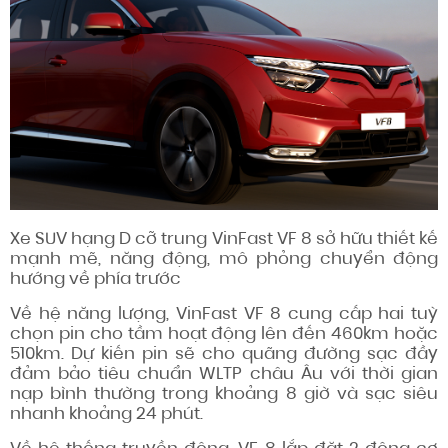
Xe SUV hạng D cỡ trung VinFast VF 8 sở hữu thiết kế
mạnh mẽ, năng động, mô phỏng chuyển động
hướng về phía trước
Về hệ năng lượng, VinFast VF 8 cung cấp hai tuỳ
chọn pin cho tầm hoạt động lên đến 460km hoặc
510km. Dự kiến pin sẽ cho quãng đường sạc đầy
đảm bảo tiêu chuẩn WLTP châu Âu với thời gian
nạp bình thường trong khoảng 8 giờ và sạc siêu
nhanh khoảng 24 phút.