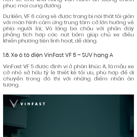
phục mọi cung đường.
Dự kiến, VF 6 cũng sẽ được trang bị nội thất tối giản
với màn hình cảm ứng trung tâm cỡ lớn hướng về
phía người lái; Vô lăng ba chấu với phần đáy
phẳng tích hợp các nút bấm giúp chủ xe điều
khiển phương tiện linh hoạt, dễ dàng.
1.6. Xe ô tô điện VinFast VF 5 – SUV hạng A
VinFast VF 5 được định vị ở phân khúc A, là mẫu xe
cỡ nhỏ sở hữu tỷ lệ thiết kế tối ưu, phù hợp để di
chuyển trong đô thị với những điểm nhấn ấn
tượng.