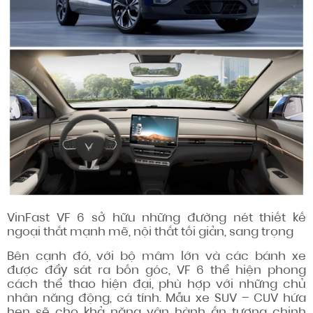
VinFast VF 6 sở hữu những đường nét thiết kế
ngoại thất mạnh mẽ, nội thất tối giản, sang trọng
Bên cạnh đó, với bộ mâm lớn và các bánh xe
được đẩy sát ra bốn góc, VF 6 thể hiện phong
cách thể thao hiện đại, phù hợp với những chủ
nhân năng động, cá tính. Mẫu xe SUV – CUV hứa
hẹn sẽ cho khả năng vận hành ấn tượng chinh