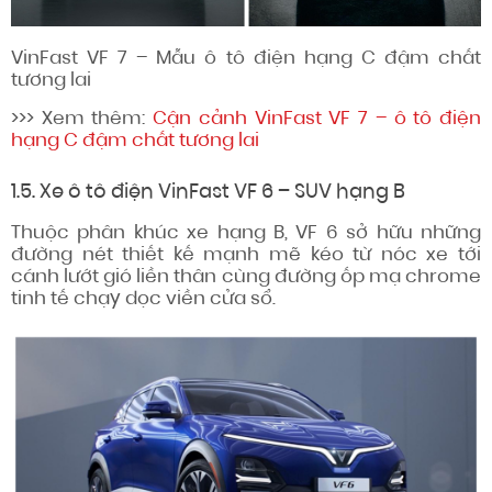
VinFast VF 7 – Mẫu ô tô điện hạng C đậm chất
tương lai
>>> Xem thêm:
Cận cảnh VinFast VF 7 – ô tô điện
hạng C đậm chất tương lai
1.5. Xe ô tô điện VinFast VF 6 – SUV hạng B
Thuộc phân khúc xe hạng B, VF 6 sở hữu những
đường nét thiết kế mạnh mẽ kéo từ nóc xe tới
cánh lướt gió liền thân cùng đường ốp mạ chrome
tinh tế chạy dọc viền cửa sổ.