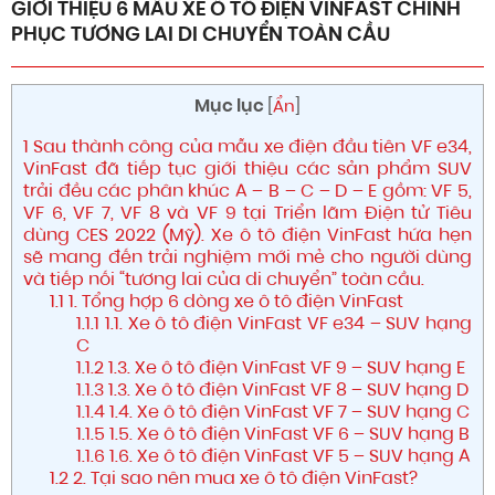
GIỚI THIỆU 6 MẪU XE Ô TÔ ĐIỆN VINFAST CHINH
PHỤC TƯƠNG LAI DI CHUYỂN TOÀN CẦU
Mục lục
[
Ẩn
]
1
Sau thành công của mẫu xe điện đầu tiên VF e34,
VinFast đã tiếp tục giới thiệu các sản phẩm SUV
trải đều các phân khúc A – B – C – D – E gồm: VF 5,
VF 6, VF 7, VF 8 và VF 9 tại Triển lãm Điện tử Tiêu
dùng CES 2022 (Mỹ). Xe ô tô điện VinFast hứa hẹn
sẽ mang đến trải nghiệm mới mẻ cho người dùng
và tiếp nối “tương lai của di chuyển” toàn cầu.
1.1
1. Tổng hợp 6 dòng xe ô tô điện VinFast
1.1.1
1.1. Xe ô tô điện VinFast VF e34 – SUV hạng
C
1.1.2
1.3. Xe ô tô điện VinFast VF 9 – SUV hạng E
1.1.3
1.3. Xe ô tô điện VinFast VF 8 – SUV hạng D
1.1.4
1.4. Xe ô tô điện VinFast VF 7 – SUV hạng C
1.1.5
1.5. Xe ô tô điện VinFast VF 6 – SUV hạng B
1.1.6
1.6. Xe ô tô điện VinFast VF 5 – SUV hạng A
1.2
2. Tại sao nên mua xe ô tô điện VinFast?