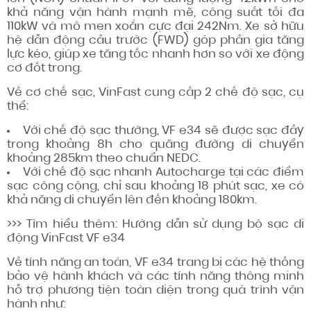
khả năng vận hành mạnh mẽ, công suất tối đa
110kW và mô men xoắn cực đại 242Nm. Xe sở hữu
hệ dẫn động cầu trước (FWD) góp phần gia tăng
lực kéo, giúp xe tăng tốc nhanh hơn so với xe động
cơ đốt trong.
Về cơ chế sạc, VinFast cung cấp 2 chế độ sạc, cụ
thể:
Với chế độ sạc thường, VF e34 sẽ được sạc đầy
trong khoảng 8h cho quãng đường di chuyển
khoảng 285km theo chuẩn NEDC.
Với chế độ sạc nhanh Autocharge tại các điểm
sạc công cộng, chỉ sau khoảng 18 phút sạc, xe có
khả năng di chuyển lên đến khoảng 180km.
>>> Tìm hiểu thêm: Hướng dẫn sử dụng bộ sạc di
động VinFast VF e34
Về tính năng an toàn, VF e34 trang bị các hệ thống
bảo vệ hành khách và các tính năng thông minh
hỗ trợ phương tiện toàn diện trong quá trình vận
hành như: