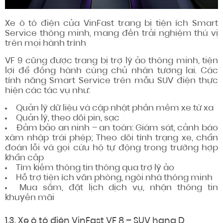
Xe ô tô điện của VinFast trang bị tiện ích Smart
Service thông minh, mang đến trải nghiệm thú vị
trên mọi hành trình
VF 9 cũng được trang bị trợ lý ảo thông minh, tiện
lợi để đồng hành cùng chủ nhân tương lai. Các
tính năng Smart Service trên mẫu SUV điện thực
hiện các tác vụ như:
Quản lý dữ liệu và cập nhật phần mềm xe từ xa
Quản lý, theo dõi pin, sạc
Đảm bảo an ninh – an toàn: Giám sát, cảnh báo
xâm nhập trái phép; Theo dõi tình trạng xe, chẩn
đoán lỗi và gọi cứu hộ tự động trong trường hợp
khẩn cấp
Tìm kiếm thông tin thông qua trợ lý ảo
Hỗ trợ tiện ích văn phòng, ngôi nhà thông minh
Mua sắm, đặt lịch dịch vụ, nhận thông tin
khuyến mãi
1.3. Xe ô tô điện VinFast VF 8 – SUV hạng D