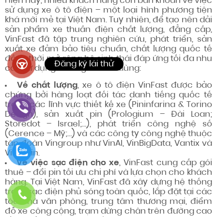
Hiện nay, nhiều khách hàng còn băn khoăn về việc
sử dụng xe ô tô điện – một loại hình phương tiện
khá mới mẻ tại Việt Nam. Tuy nhiên, để tạo nên dải
sản phẩm xe thuần điện chất lượng, đẳng cấp,
VinFast đã tập trung nghiên cứu, phát triển, sản
xuất xe đảm bảo tiêu chuẩn, chất lượng quốc tế
đồng thời mở rộng hệ sinh thái đáp ứng tối đa nhu
cầu sử dụng của người tiêu dùng:
Về chất lượng
, xe ô tô điện VinFast được bảo
chứng bởi hàng loạt đối tác danh tiếng quốc tế
trong các lĩnh vực thiết kế xe (Pininfarina & Torino
Design), sản xuất pin (Prologium – Đài Loan;
Storedot – Israel;…), phát triển công nghệ số
(Cerence – Mỹ;…) và các công ty công nghệ thuộc
tập đoàn Vingroup như VinAI, VinBigData, Vantix và
VinBrain.
Về việc sạc điện cho xe
, VinFast cung cấp gói
thuê – đổi pin tối ưu chi phí và lựa chọn cho khách
hàng. Tại Việt Nam, VinFast đã xây dựng hệ thống
trạm sạc điện phủ sóng toàn quốc, lắp đặt tại các
tòa nhà văn phòng, trung tâm thương mại, điểm
đỗ xe công cộng, trạm dừng chân trên đường cao