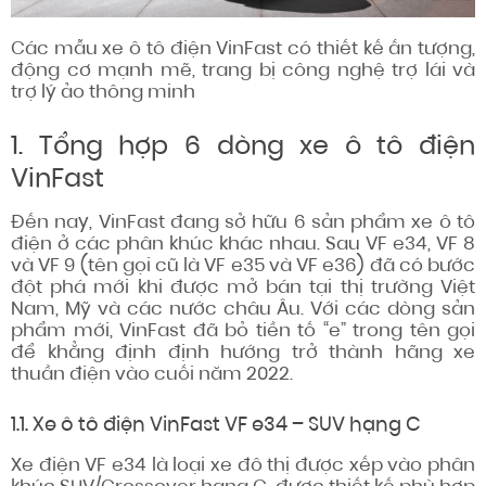
Các mẫu xe ô tô điện VinFast có thiết kế ấn tượng,
động cơ mạnh mẽ, trang bị công nghệ trợ lái và
trợ lý ảo thông minh
1. Tổng hợp 6 dòng xe ô tô điện
VinFast
Đến nay, VinFast đang sở hữu 6 sản phẩm xe ô tô
điện ở các phân khúc khác nhau. Sau VF e34, VF 8
và VF 9 (tên gọi cũ là VF e35 và VF e36) đã có bước
đột phá mới khi được mở bán tại thị trường Việt
Nam, Mỹ và các nước châu Âu. Với các dòng sản
phẩm mới, VinFast đã bỏ tiền tố “e” trong tên gọi
để khẳng định định hướng trở thành hãng xe
thuần điện vào cuối năm 2022.
1.1. Xe ô tô điện VinFast VF e34 – SUV hạng C
Xe điện VF e34 là loại xe đô thị được xếp vào phân