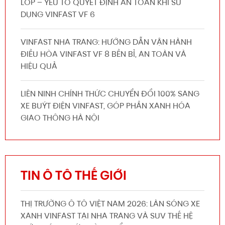
LỐP – YẾU TỐ QUYẾT ĐỊNH AN TOÀN KHI SỬ
DỤNG VINFAST VF 6
VINFAST NHA TRANG: HƯỚNG DẪN VẬN HÀNH
ĐIỀU HÒA VINFAST VF 8 BỀN BỈ, AN TOÀN VÀ
HIỆU QUẢ
LIÊN NINH CHÍNH THỨC CHUYỂN ĐỔI 100% SANG
XE BUÝT ĐIỆN VINFAST, GÓP PHẦN XANH HÓA
GIAO THÔNG HÀ NỘI
TIN Ô TÔ THẾ GIỚI
THỊ TRƯỜNG Ô TÔ VIỆT NAM 2026: LÀN SÓNG XE
XANH VINFAST TẠI NHA TRANG VÀ SUV THẾ HỆ