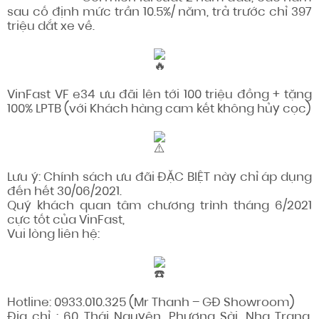
sau cố định mức trần 10.5%/ năm, trả trước chỉ 397
triệu dắt xe về.
VinFast VF e34 ưu đãi lên tới 100 triệu đồng + tặng
100% LPTB (với Khách hàng cam kết không hủy cọc)
Lưu ý: Chính sách ưu đãi ĐẶC BIỆT này chỉ áp dụng
đến hết 30/06/2021.
Quý khách quan tâm chương trình tháng 6/2021
cực tốt của VinFast,
Vui lòng liên hệ:
Hotline: 0933.010.325 (Mr Thanh – GĐ Showroom)
Địa chỉ : 60 Thái Nguyên, Phương Sài, Nha Trang,