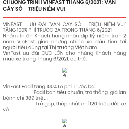
CHƯƠNG TRÌNH VINFAST THÁNG 6/2021 : VẠN
CÂY SỐ – TRIỆU NIỀM VUI
VINFAST – ƯU ĐÃI “VẠN CÂY SỐ – TRIỆU NIỀM VUI”
TẶNG 100% PHÍ TRƯỚC BẠ TRONG THÁNG 6/2021
Nhằm tri ân Khách hàng nhân dịp kỷ niệm tròn 2
năm VinFast giao những chiếc xe đầu tiên tới
người tiêu dùng tại Thị trường Việt Nam.
VinFast ưu đãi CỰC LỚN cho những Khách hàng
mua xe trong Tháng 6/2021, cụ thể:
VinFast Fadil tặng 100% Lệ phí Trước bạ.
Fadil bản tiêu chuẩn, trả thẳng, giá lăn
bánh chỉ 389 triệu.
Trả góp, thấp nhất chỉ 120 triệu dắt xe
về.