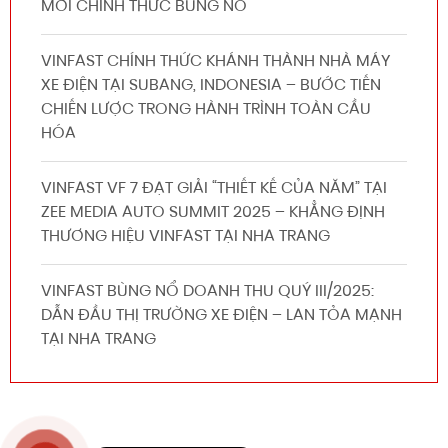
MỚI CHÍNH THỨC BÙNG NỔ
VINFAST CHÍNH THỨC KHÁNH THÀNH NHÀ MÁY
XE ĐIỆN TẠI SUBANG, INDONESIA – BƯỚC TIẾN
CHIẾN LƯỢC TRONG HÀNH TRÌNH TOÀN CẦU
HÓA
VINFAST VF 7 ĐẠT GIẢI “THIẾT KẾ CỦA NĂM” TẠI
ZEE MEDIA AUTO SUMMIT 2025 – KHẲNG ĐỊNH
THƯƠNG HIỆU VINFAST TẠI NHA TRANG
VINFAST BÙNG NỔ DOANH THU QUÝ III/2025:
DẪN ĐẦU THỊ TRƯỜNG XE ĐIỆN – LAN TỎA MẠNH
TẠI NHA TRANG