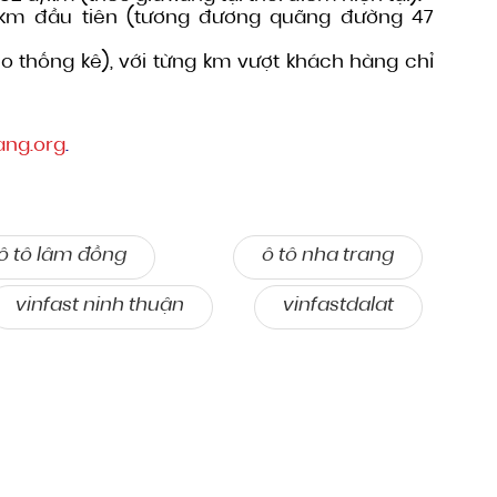
0 km đầu tiên (tương đương quãng đường 47
o thống kê), với từng km vượt khách hàng chỉ
ang.org
.
ô tô lâm đồng
ô tô nha trang
vinfast ninh thuận
vinfastdalat