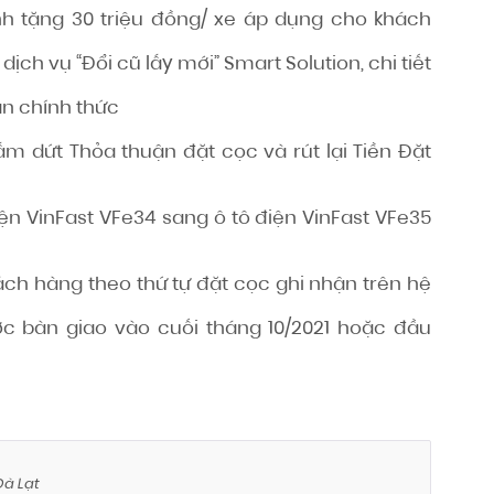
nh tặng 30 triệu đồng/ xe áp dụng cho khách
ịch vụ “Đổi cũ lấy mới” Smart Solution, chi tiết
án chính thức
 dứt Thỏa thuận đặt cọc và rút lại Tiền Đặt
ện VinFast VFe34 sang ô tô điện VinFast VFe35
hách hàng theo thứ tự đặt cọc ghi nhận trên hệ
ợc bàn giao vào cuối tháng 10/2021 hoặc đầu
Đà Lạt