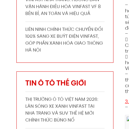
VINFAST NHA TRANG: HƯỚNG DẪN
VẬN HÀNH ĐIỀU HÒA VINFAST VF 8
h
BỀN BỈ, AN TOÀN VÀ HIỆU QUẢ
t
s
đ
LIÊN NINH CHÍNH THỨC CHUYỂN ĐỔI
–
100% SANG XE BUÝT ĐIỆN VINFAST,
GÓP PHẦN XANH HÓA GIAO THÔNG
C
HÀ NỘI
t
h
V
–
t
TIN Ô TÔ THẾ GIỚI
c
t
THỊ TRƯỜNG Ô TÔ VIỆT NAM 2026:
3
LÀN SÓNG XE XANH VINFAST TẠI
–
NHA TRANG VÀ SUV THẾ HỆ MỚI
CHÍNH THỨC BÙNG NỔ