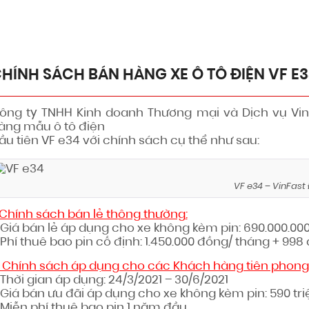
N HÀNG XE Ô TÔ ĐIỆN VF e34
HÍNH SÁCH BÁN HÀNG XE Ô TÔ ĐIỆN VF E
ông ty TNHH Kinh doanh Thương mại và Dịch vụ Vi
àng mẫu ô tô điện
ầu tiên VF e34 với chính sách cụ thể như sau:
VF e34 – VinFast 
. Chính sách bán lẻ thông thường
:
 Giá bán lẻ áp dụng cho xe không kèm pin:
690.000.00
Phí th
uê bao pin cố định: 1.450.000 đồng/ tháng + 998
. Chính sách áp dụng cho các Khách hàng tiên phong
 Thời gian áp dụng:
24/3/2021 – 30/6/2021
Giá bán ưu đãi áp dụng cho xe không kèm pin:
590 tr
Miễn phí thuê bao pin 1 năm đầu