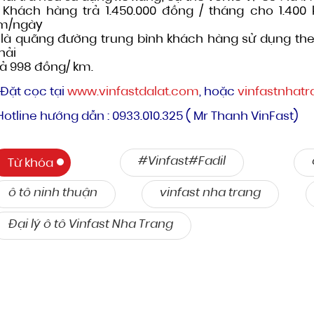
 Khách hàng trả 1.450.000 đồng / tháng cho 1.40
m/ngày
 là quãng đường trung bình khách hàng sử dụng the
hải
rả 998 đồng/ km.
 Đặt cọc tại
www.vinfastdalat.com
, hoặc
vinfastnhatr
Hotline hướng dẫn : 0933.010.325 ( Mr Thanh VinFast)
#Vinfast#Fadil
Từ khóa
ô tô ninh thuận
vinfast nha trang
Đại lý ô tô Vinfast Nha Trang