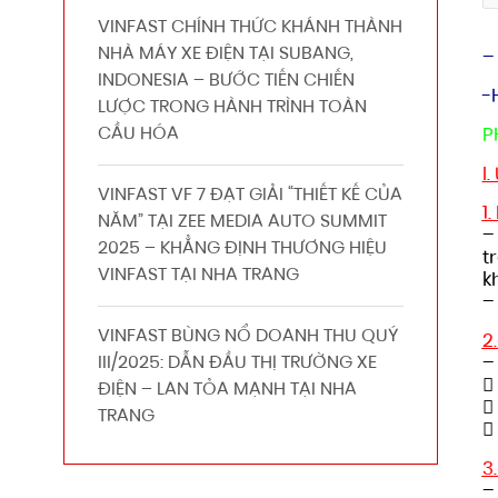
VINFAST CHÍNH THỨC KHÁNH THÀNH
NHÀ MÁY XE ĐIỆN TẠI SUBANG,
–
INDONESIA – BƯỚC TIẾN CHIẾN
-
LƯỢC TRONG HÀNH TRÌNH TOÀN
CẦU HÓA
P
I
VINFAST VF 7 ĐẠT GIẢI “THIẾT KẾ CỦA
1
NĂM” TẠI ZEE MEDIA AUTO SUMMIT
–
2025 – KHẲNG ĐỊNH THƯƠNG HIỆU
t
VINFAST TẠI NHA TRANG
k
–
VINFAST BÙNG NỔ DOANH THU QUÝ
2
III/2025: DẪN ĐẦU THỊ TRƯỜNG XE
–

ĐIỆN – LAN TỎA MẠNH TẠI NHA

TRANG

3
–