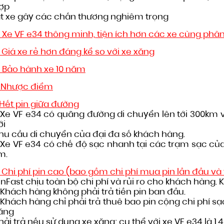
ợp
ật xe gây các chấn thương nghiêm trọng
. Xe VF e34 thông minh, tiện ích hơn các xe cùng phâ
. Giá xe rẻ hơn đáng kể so với xe xăng
. Bảo hành xe 10 năm
I. Nhược điểm
. Hết pin giữa đường
 Xe VF e34 có quãng đường di chuyển lên tới 300km v
ới
hu cầu di chuyển của đại đa số khách hàng.
 Xe VF e34 có chế độ sạc nhanh tại các trạm sạc của 
m.
. Chi phí pin cao (bao gồm chi phí mua pin lần đầu và 
inFast chịu toàn bộ chi phí và rủi ro cho khách hàng. K
 Khách hàng không phải trả tiền pin ban đầu.
 Khách hàng chỉ phải trả thuê bao pin cộng chi phí s
ăng
hải trả nếu sử dụng xe xăng; cụ thể với xe VF e34 là 1.4