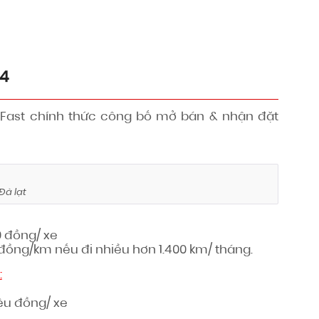
34
nFast chính thức công bố mở bán & nhận đặt
Đà lạt
0 đồng/ xe
 đồng/km nếu đi nhiều hơn 1.400 km/ tháng.
:
iệu đồng/ xe