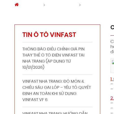
Trang chủ
Tin tức Vinfast
CHÍNH SÁCH BÁ
C
TIN Ô TÔ VINFAST
C
h
THÔNG BÁO ĐIỀU CHỈNH GIÁ PIN
đ
THAY THẾ Ô TÔ ĐIỆN VINFAST TẠI
NHA TRANG (ÁP DỤNG TỪ
10/01/2026)
1
VINFAST NHA TRANG: ĐỘ MÒN &
–
CHIỀU SÂU GAI LỐP – YẾU TỐ QUYẾT
–
ĐỊNH AN TOÀN KHI SỬ DỤNG
2
VINFAST VF 6
–
–
–