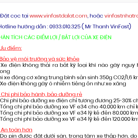
 Đặt cọc tại
www.vinfastdalat.com
, hoặc
vinfastnhatr
Hotline hướng dẫn : 0933.010.325 ( Mr Thanh VinFast)
HÂN TÍCH CÁC ĐIỂM LỢI / BẤT LỢI CỦA XE ĐIỆN
. Ưu điểm:
. Bảo vệ môi trường và sức khỏe
 Xe điện không thải ra bất kỳ loại khí nào gây ngu
rong
hi xe động cơ xăng trung bình sản sinh 350g CO2/1,6 
 Xe điện không gây ô nhiễm tiếng ồn như xe xăng
. Chi phí bảo hành, bảo dưỡng rẻ
 Chi phí bảo dưỡng xe điện chỉ tương đương 25-30% ch
Tổng chi phí bảo dưỡng xe VF e34 cho 40.000 km chỉ 
Tổng chi phí bảo dưỡng xe VF e34 lỹ kế đến 80.000 km
Tổng chi phí bảo dưỡng xe VF e34 lỹ kế đến 120.000 km
. An toàn hơn
 Do pin được đặt dưới sàn, trọng tâm xe thấp hơn, do