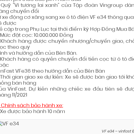
–
Quỹ
“Vì tương lai xanh” của Tập đoàn Vingroup dà
àng chuyển đổi
ừ xe động cơ xăng sang xe ô tô điện VF e34 thông qua d
ẽ được
ề cập trong Phụ Lục tại thời điểm ký Hợp Đồng Mua B
Mức đặt cọc:
10.000.000 Đồng

Khách hàng được chuyển nhượng/chuyển giao, chấm
ọc theo quy
rình và hướng dẫn của Bên Bán.

Khách hàng có quyền chuyển đổi tiền cọc từ ô tô đi
oặc
inFast VFe36 theo hướng dẫn của Bên Bán
 Thời gian giao xe dự kiến: Xe sẽ được bàn giao tới k
hống bán hàng
ủa VinFast. Dự kiến những chiếc xe đầu tiên sẽ đư
háng 11/2021
. Chính sách bảo hành xe:
 Xe được bảo hành 10 năm
VF e34 – vinfast 