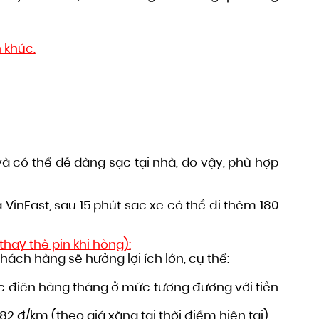
n khúc
.
à có thể dễ dàng sạc tại nhà, do vậy, phù hợp
VinFast, sau 15 phút sạc xe có thể đi thêm 180
thay thế pin khi hỏng):
hách hàng sẽ hưởng lợi ích lớn, cụ thể:
ạc điện hàng tháng ở mức tương đương với tiền
82 đ/km (theo giá xăng tại thời điểm hiện tại).