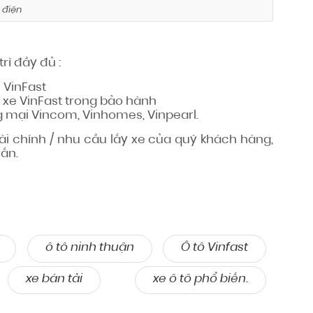
 điện
rì đầy đủ :
 VinFast
 xe VinFast trong bảo hành
g mại Vincom, Vinhomes, Vinpearl.
tài chính / nhu cầu lấy xe của quý khách hàng,
vấn.
ô tô ninh thuận
Ô tô Vinfast
xe bán tải
xe ô tô phổ biến.