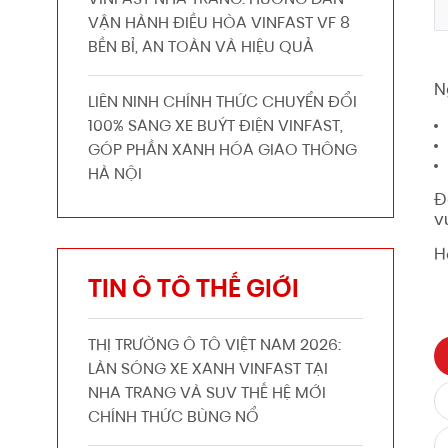
VINFAST NHA TRANG: HƯỚNG DẪN
VẬN HÀNH ĐIỀU HÒA VINFAST VF 8
BỀN BỈ, AN TOÀN VÀ HIỆU QUẢ
N
LIÊN NINH CHÍNH THỨC CHUYỂN ĐỔI
100% SANG XE BUÝT ĐIỆN VINFAST,
GÓP PHẦN XANH HÓA GIAO THÔNG
HÀ NỘI
Đ
v
H
TIN Ô TÔ THẾ GIỚI
THỊ TRƯỜNG Ô TÔ VIỆT NAM 2026:
LÀN SÓNG XE XANH VINFAST TẠI
NHA TRANG VÀ SUV THẾ HỆ MỚI
CHÍNH THỨC BÙNG NỔ