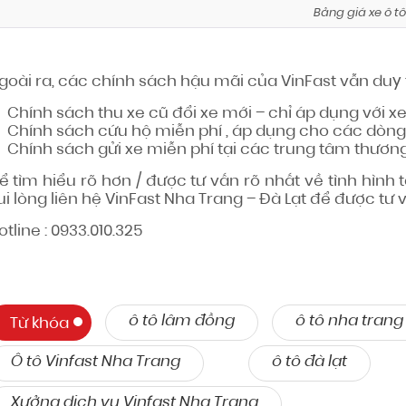
Bảng giá xe ô tô
goài ra, các chính sách hậu mãi của VinFast vẫn duy t
Chính sách thu xe cũ đổi xe mới – chỉ áp dụng với xe
Chính sách cứu hộ miễn phí , áp dụng cho các dòng
Chính sách gửi xe miễn phí tại các trung tâm thươn
ể tìm hiểu rõ hơn / được tư vấn rõ nhất về tình hình 
ui lòng liên hệ VinFast Nha Trang – Đà Lạt để được tư 
otline : 0933.010.325
ô tô lâm đồng
ô tô nha trang
Từ khóa
Ô tô Vinfast Nha Trang
ô tô đà lạt
Xưởng dịch vụ Vinfast Nha Trang