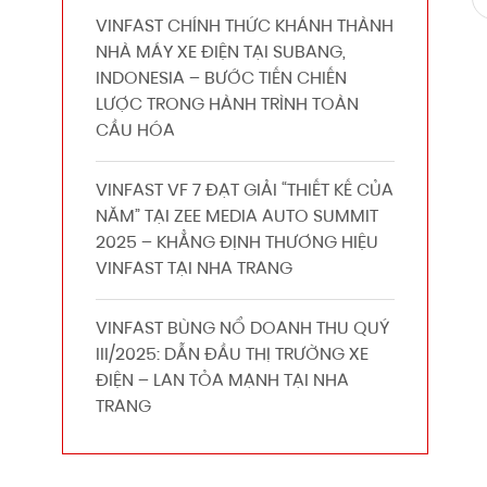
VINFAST CHÍNH THỨC KHÁNH THÀNH
NHÀ MÁY XE ĐIỆN TẠI SUBANG,
INDONESIA – BƯỚC TIẾN CHIẾN
LƯỢC TRONG HÀNH TRÌNH TOÀN
CẦU HÓA
VINFAST VF 7 ĐẠT GIẢI “THIẾT KẾ CỦA
NĂM” TẠI ZEE MEDIA AUTO SUMMIT
2025 – KHẲNG ĐỊNH THƯƠNG HIỆU
VINFAST TẠI NHA TRANG
VINFAST BÙNG NỔ DOANH THU QUÝ
III/2025: DẪN ĐẦU THỊ TRƯỜNG XE
ĐIỆN – LAN TỎA MẠNH TẠI NHA
TRANG