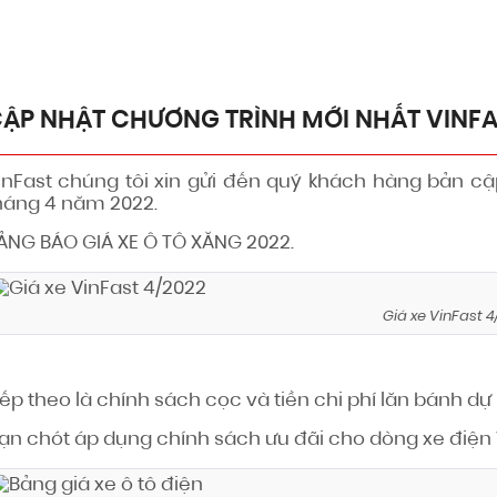
ƠNG TRÌNH MỚI NHẤT VINFAST THÁNG 4/2022
ẬP NHẬT CHƯƠNG TRÌNH MỚI NHẤT VINFA
inFast chúng tôi xin gửi đến quý khách hàng bản cậ
háng 4 năm 2022.
ẢNG BÁO GIÁ XE Ô TÔ XĂNG 2022.
Giá xe VinFast 4
iếp theo là chính sách cọc và tiền chi phí lăn bánh dự
ạn chót áp dụng chính sách ưu đãi cho dòng xe điện 