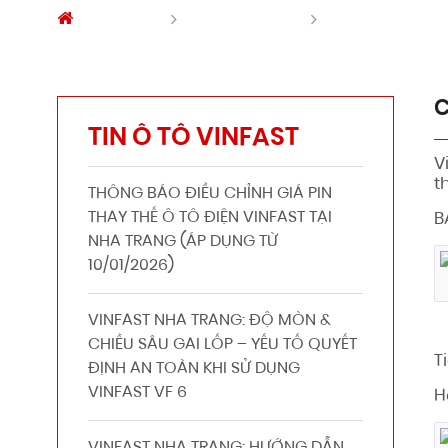
Trang chủ
Tin tức Vinfast
CẬP NHẬT CHƯ
C
TIN Ô TÔ VINFAST
V
t
THÔNG BÁO ĐIỀU CHỈNH GIÁ PIN
THAY THẾ Ô TÔ ĐIỆN VINFAST TẠI
B
NHA TRANG (ÁP DỤNG TỪ
10/01/2026)
VINFAST NHA TRANG: ĐỘ MÒN &
CHIỀU SÂU GAI LỐP – YẾU TỐ QUYẾT
T
ĐỊNH AN TOÀN KHI SỬ DỤNG
VINFAST VF 6
H