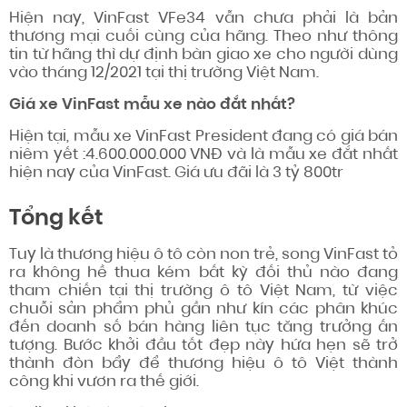
Hiện nay, VinFast VFe34 vẫn chưa phải là bản
thương mại cuối cùng của hãng. Theo như thông
tin từ hãng thì dự định bàn giao xe cho người dùng
vào tháng 12/2021 tại thị trường Việt Nam.
Giá xe VinFast mẫu xe nào đắt nhất?
Hiện tại, mẫu xe VinFast President đang có giá bán
niêm yết :4.600.000.000 VNĐ và là mẫu xe đắt nhất
hiện nay của VinFast. Giá ưu đãi là 3 tỷ 800tr
Tổng kết
Tuy là thương hiệu ô tô còn non trẻ, song VinFast tỏ
ra không hề thua kém bất kỳ đối thủ nào đang
tham chiến tại thị trường ô tô Việt Nam, từ việc
chuỗi sản phẩm phủ gần như kín các phân khúc
đến doanh số bán hàng liên tục tăng trưởng ấn
tượng. Bước khởi đầu tốt đẹp này hứa hẹn sẽ trở
thành đòn bẩy để thương hiệu ô tô Việt thành
công khi vươn ra thế giới.