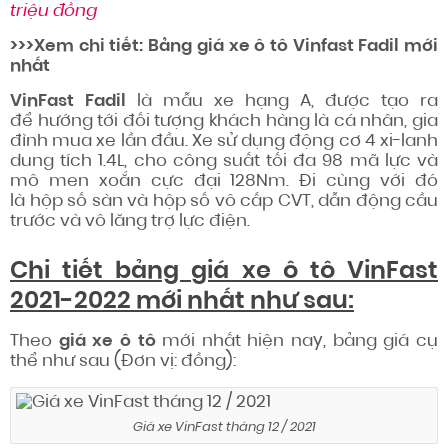
triệu đồng
>>>Xem chi tiết
: Bảng giá xe ô tô Vinfast Fadil mới
nhất
VinFast Fadil
là mẫu xe hạng A, được tạo ra
để hướng tới đối tượng khách hàng là cá nhân, gia
đình mua xe lần đầu. Xe sử dụng động cơ 4 xi-lanh
dung tích 1.4L, cho công suất tối đa 98 mã lực và
mô men xoắn cực đại 128Nm. Đi cùng với đó
là hộp số sàn và hộp số vô cấp CVT, dẫn động cầu
trước và vô lăng trợ lực điện.
Chi tiết bảng giá xe ô tô VinFast
2021-2022 mới nhất như sau:
Theo
giá xe ô tô
mới nhất hiện nay, bảng giá cụ
thể như sau (Đơn vị: đồng):
Giá xe VinFast tháng 12 / 2021