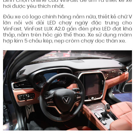
bình chọn online của VinFast để tìm ra thiết kế xe
hơi được yêu thích nhất.
Đầu xe có logo chính hãng nằm nữa, thiết kế chữ V
lớn nối với dải LED chạy ngày đặc trưng cho
VinFast. VinFast LUX A2.0 gắn đèn pha LED đạt khá
thấp, nằm trên hốc gió thể thao. Xe sử dụng mâm
hợp kim 5 chấu kép, nẹp crôm chạy dọc thân xe.