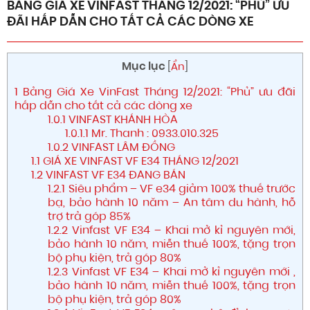
BẢNG GIÁ XE VINFAST THÁNG 12/2021: “PHỦ” ƯU
ĐÃI HẤP DẪN CHO TẤT CẢ CÁC DÒNG XE
Mục lục
[
Ẩn
]
1
Bảng Giá Xe VinFast Tháng 12/2021: “Phủ” ưu đãi
hấp dẫn cho tất cả các dòng xe
1.0.1
VINFAST KHÁNH HÒA
1.0.1.1
Mr. Thanh : 0933.010.325
1.0.2
VINFAST LÂM ĐỒNG
1.1
GIÁ XE VINFAST VF E34 THÁNG 12/2021
1.2
VINFAST VF E34 ĐANG BÁN
1.2.1
Siêu phẩm – VF e34 giảm 100% thuế trước
bạ, bảo hành 10 năm – An tâm du hành, hỗ
trợ trả góp 85%
1.2.2
Vinfast VF E34 – Khai mở kỉ nguyên mới,
bảo hành 10 năm, miễn thuế 100%, tặng trọn
bộ phụ kiện, trả góp 80%
1.2.3
Vinfast VF E34 – Khai mở kỉ nguyên mới ,
bảo hành 10 năm, miễn thuế 100%, tặng trọn
bộ phụ kiện, trả góp 80%