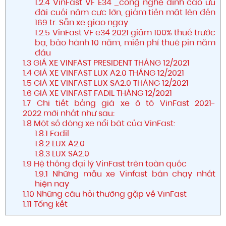
1.2.4
VinFast VF E34 _công nghệ đỉnh cao ưu
đãi cuối năm cực lớn, giảm tiền mặt lên đến
169 tr. Sẵn xe giao ngay
1.2.5
VinFast VF e34 2021 giảm 100% thuế trước
bạ, bảo hành 10 năm, miễn phí thuê pin năm
đầu
1.3
GIÁ XE VINFAST PRESIDENT THÁNG 12/2021
1.4
GIÁ XE VINFAST LUX A2.0 THÁNG 12/2021
1.5
GIÁ XE VINFAST LUX SA2.0 THÁNG 12/2021
1.6
GIÁ XE VINFAST FADIL THÁNG 12/2021
1.7
Chi tiết bảng giá xe ô tô VinFast 2021-
2022 mới nhất như sau:
1.8
Một số dòng xe nổi bật của VinFast:
1.8.1
Fadil
1.8.2
LUX A2.0
1.8.3
LUX SA2.0
1.9
Hệ thống đại lý VinFast trên toàn quốc
1.9.1
Những mẫu xe Vinfast bán chạy nhất
hiện nay
1.10
Những câu hỏi thường gặp về VinFast
1.11
Tổng kết