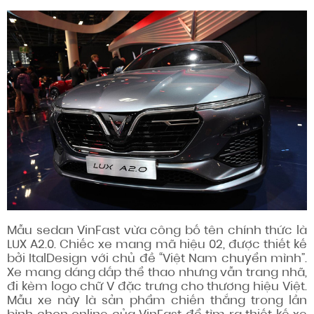
Mẫu sedan VinFast vừa công bố tên chính thức là
LUX A2.0. Chiếc xe mang mã hiệu 02, được thiết kế
bởi ItalDesign với chủ đề “Việt Nam chuyển mình”.
Xe mang dáng dấp thể thao nhưng vẫn trang nhã,
đi kèm logo chữ V đặc trưng cho thương hiệu Việt.
Mẫu xe này là sản phẩm chiến thắng trong lần