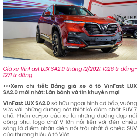
Giá xe VinFast LUX SA2.0 tháng 12/2021: 1026 tr đồng-
1271 tr đồng
>>>Xem chi tiết
: Bảng giá xe ô tô VinFast LUX
SA2.0 mới nhất: Lăn bánh và tin khuyến mại
VinFast LUX SA2.0
sở hữu ngoại hình
cơ bắp, vuông
vức với những đường nét thiết kế đậm chất SUV 7
chỗ. Phần ca-pô của xe là những đường dập nổi
công phu, logo chữ V lớn nối liền với đèn chiếu
sáng là điểm nhận diện nổi trội nhất ở chiếc SUV
của thương hiệu ô tô Việt.