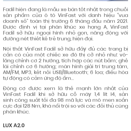
Fadil hiện đang là mẫu xe bán tốt nhất trong chuỗi
sản phẩm của ô tô VinFast với danh hiệu “vua
doanh số” toàn thị trường 6 tháng đầu năm 2021.
Được định vị tại phân khúc xe hạng A, VinFast
Fadil sở hữu ngoại hình nhỏ gọn, năng động với
đường nét thiết kế trẻ trung, hiện đại.
Nội thất VinFast Fadil sở hữu đầy đủ các trang bị
cần có của một chiếc xe đô thị cỡ nhỏ như: vô-
lăng chỉnh cơ 2 hướng, tích hợp các nút bấm; ghế
lái chỉnh cơ 6 hướng; màn hình giải trí trung tâm,
AM/FM, MP3, kết nối USB/Bluetooth; 6 loa; điều hòa
tự động có cảm ứng độ ẩm…
Động cơ được xem là thế mạnh lớn nhất của
VinFast Fadil khi sở hữu cỗ máy 1,4 lít I4, sản
sinh công suất tối đa 98 mã lực và mô men xoắn
cực đại 128 Nm, khá nổi trội so với các đối thủ cùng
phân khúc.
LUX A2.0