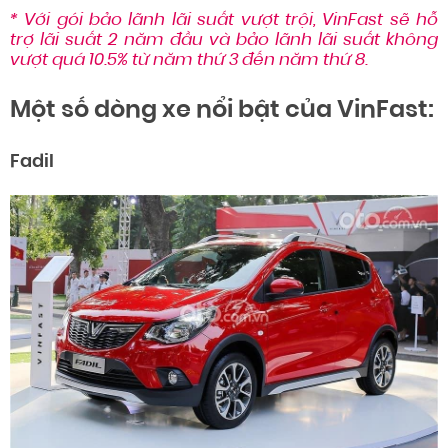
* Với gói bảo lãnh lãi suất vượt trội, VinFast sẽ hỗ
trợ lãi suất 2 năm đầu và bảo lãnh lãi suất không
vượt quá 10.5% từ năm thứ 3 đến năm thứ 8.
Một số dòng xe nổi bật của VinFast:
Fadil