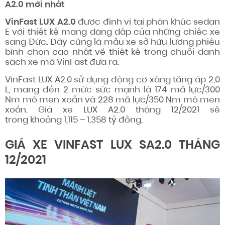
A2.0 mới nhất
VinFast LUX A2.0
được định vị tại phân khúc sedan
E với thiết kế mang dáng dấp của những chiếc xe
sang Đức
.
Đây cũng là mẫu xe sở hữu lượng phiếu
bình chọn cao nhất về thiết kế trong chuỗi danh
sách xe mà VinFast đưa ra.
VinFast LUX A2.0 sử dụng động cơ xăng tăng áp 2,0
L, mang đến 2 mức sức mạnh là 174 mã lực/300
Nm mô men xoắn và 228 mã lực/350 Nm mô men
xoắn. Giá xe LUX A2.0 tháng 12/2021 sẽ
trong khoảng 1,115 – 1,358 tỷ đồng.
GIÁ XE VINFAST LUX SA2.0 THÁNG
12/2021