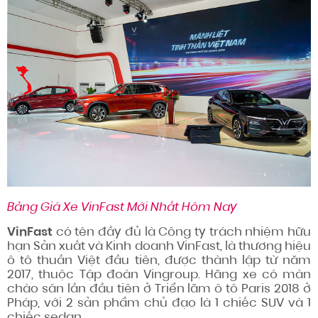
Bảng Giá Xe VinFast Mới Nhất Hôm Nay
VinFast
có tên đầy đủ là Công ty trách nhiệm hữu
hạn Sản xuất và Kinh doanh VinFast, là thương hiệu
ô tô thuần Việt đầu tiên, được thành lập từ năm
2017, thuộc Tập đoàn Vingroup. Hãng xe có màn
chào sân lần đầu tiên ở Triển lãm ô tô Paris 2018 ở
Pháp, với 2 sản phẩm chủ đạo là 1 chiếc SUV và 1
chiếc sedan.