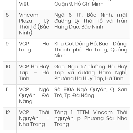
Việt
Quận 9, Hồ Chí Minh
8
Vincom
Ngã 6 TP. Bắc Ninh, mặt
Plaza Lý
đường Lý Thái Tổ và Trần
Thái Tổ (Bắc
Hưng Đạo, Bắc Ninh
Ninh)
9
VCP Hạ
Khu Cột Đồng Hồ, Bạch Đằng,
Long
Thành phố Hạ Long, Quảng
Ninh
10
VCP Hà Huy
Góc Ngã tư đường Hà Huy
Tập – Hà
Tập và đường Hàm Nghi,
Tĩnh
Phường Hà Huy Tập, Hà Tĩnh
11
VCP Ngô
Số 910A Ngô Quyền, Q. Sơn
Quyền – Đà
Trà, Tp. Đà Nẵng
Nẵng
12
VCP Thái
Tầng 1 TTTM Vincom Thái
Nguyên –
nguyên, p. Phương Sài, Nha
Nha Trang
Trang