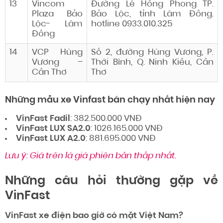
13
Vincom
Đường Lê Hồng Phong TP.
Plaza Bảo
Bảo Lộc, tỉnh Lâm Đồng.
Lộc- Lâm
hotline 0933.010.325
Đồng
14
VCP Hùng
Số 2, đường Hùng Vương, P.
Vương –
Thới Bình, Q. Ninh Kiều, Cần
Cần Thơ
Thơ
Những mẫu xe Vinfast bán chạy nhất hiện nay
VinFast Fadil
: 382.500.000 VNĐ
VinFast LUX SA2.0
: 1026.165.000 VNĐ
VinFast LUX A2.0
: 881.695.000 VNĐ
Lưu ý: Giá trên là giá phiên bản thấp nhất.
Những câu hỏi thường gặp về
VinFast
VinFast xe điện bao giờ có mặt Việt Nam?