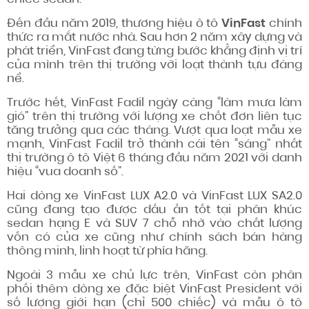
Đến đầu năm 2019, thương hiệu ô tô
VinFast
chính
thức ra mắt nước nhà. Sau hơn 2 năm xây dựng và
phát triển, VinFast đang từng bước khẳng định vị trí
của mình trên thị trường với loạt thành tựu đáng
nể.
Trước hết, VinFast Fadil ngày càng “làm mưa làm
gió” trên thị trường với lượng xe chốt đơn liên tục
tăng trưởng qua các tháng. Vượt qua loạt mẫu xe
mạnh, VinFast Fadil trở thành cái tên “sáng” nhất
thị trường ô tô Việt 6 tháng đầu năm 2021 với danh
hiệu “vua doanh số”.
Hai dòng xe VinFast LUX A2.0 và VinFast LUX SA2.0
cũng đang tạo được dấu ấn tốt tại phân khúc
sedan hạng E và SUV 7 chỗ nhờ vào chất lượng
vốn có của xe cũng như chính sách bán hàng
thông minh, linh hoạt từ phía hãng.
Ngoài 3 mẫu xe chủ lực trên, VinFast còn phân
phối thêm dòng xe đặc biệt VinFast President với
số lượng giới hạn (chỉ 500 chiếc) và mẫu ô tô