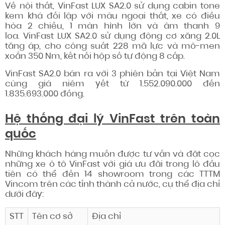
Về nội thất, VinFast LUX SA2.0 sử dụng cabin tone
kem khá đối lập với màu ngoại thất, xe có điều
hòa 2 chiều, 1 màn hình lớn và âm thanh 9
loa. VinFast LUX SA2.0 sử dụng động cơ xăng 2.0L
tăng áp, cho công suất 228 mã lực và mô-men
xoắn 350 Nm, kết nối hộp số tự động 8 cấp.
VinFast SA2.0 bán ra với 3 phiên bản tại Việt Nam
cùng giá niêm yết từ 1.552.090.000 đến
1.835.693.000 đồng.
Hệ thống đại lý VinFast trên toàn
quốc
Những khách hàng muốn được tư vấn và đặt cọc
những xe ô tô VinFast với giá ưu đãi trong lô đầu
tiên có thể đến 14 showroom trong các TTTM
Vincom trên các tỉnh thành cả nước, cụ thể địa chỉ
dưới đây:
STT
Tên cơ sở
Địa chỉ