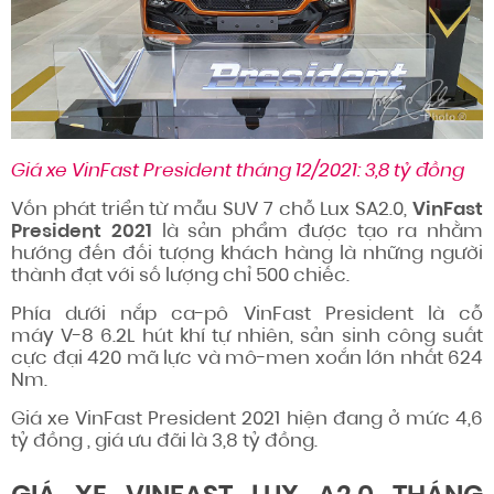
Giá xe VinFast President tháng 12/2021: 3,8 tỷ đồng
Vốn phát triển từ mẫu SUV 7 chỗ Lux SA2.0,
VinFast
President 2021
là sản phẩm được tạo ra nhằm
hướng đến đối tượng khách hàng là những người
thành đạt với số lượng chỉ 500 chiếc.
Phía dưới nắp ca-pô VinFast President là cỗ
máy V-8 6.2L hút khí tự nhiên, sản sinh công suất
cực đại 420 mã lực và mô-men xoắn lớn nhất 624
Nm.
Giá xe VinFast President 2021 hiện đang ở mức 4,6
tỷ đồng , giá ưu đãi là 3,8 tỷ đồng.