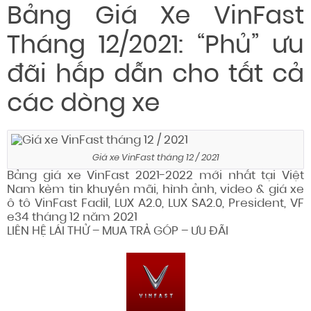
Bảng Giá Xe VinFast
Tháng 12/2021: “Phủ” ưu
đãi hấp dẫn cho tất cả
các dòng xe
Giá xe VinFast tháng 12 / 2021
Bảng giá xe VinFast 2021-2022 mới nhất tại Việt
Nam kèm tin khuyến mãi, hình ảnh, video & giá xe
ô tô VinFast Fadil, LUX A2.0, LUX SA2.0, President, VF
e34 tháng 12 năm 2021
LIÊN HỆ LÁI THỬ – MUA TRẢ GÓP – ƯU ĐÃI