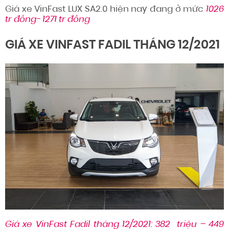
Giá xe VinFast LUX SA2.0 hiện nay đang ở mức
1026
tr đồng- 1271 tr đồng
GIÁ XE VINFAST FADIL THÁNG 12/2021
Giá xe VinFast Fadil tháng 12/2021: 382 triệu – 449