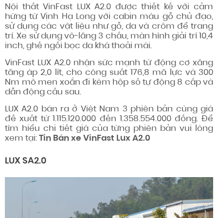
Nội thất VinFast LUX A2.0 được thiết kế với cảm
hứng từ Vịnh Hạ Long với cabin màu gỗ chủ đạo,
sử dụng các vật liệu như gỗ, da và crôm để trang
trí. Xe sử dụng vô-lăng 3 chấu, màn hình giải trí 10,4
inch, ghế ngồi bọc da khá thoải mái.
VinFast LUX A2.0 nhận sức mạnh từ động cơ xăng
tăng áp 2,0 lít, cho công suất 176,8 mã lực và 300
Nm mô men xoắn đi kèm hộp số tự động 8 cấp và
dẫn động cầu sau.
LUX A2.0 bán ra ở Việt Nam 3 phiên bản cùng giá
đề xuất từ 1.115.120.000 đến 1.358.554.000 đồng. Để
tìm hiểu chi tiết giá của từng phiên bản vui lòng
xem tại:
Tin
Bán xe VinFast Lux A2.0
LUX SA2.0