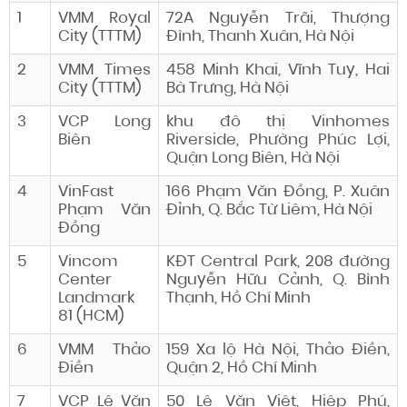
1
VMM Royal
72A Nguyễn Trãi, Thượng
City (TTTM)
Đình, Thanh Xuân, Hà Nội
2
VMM Times
458 Minh Khai, Vĩnh Tuy, Hai
City (TTTM)
Bà Trưng, Hà Nội
3
VCP Long
khu đô thị Vinhomes
Biên
Riverside, Phường Phúc Lợi,
Quận Long Biên, Hà Nội
4
VinFast
166 Phạm Văn Đồng, P. Xuân
Phạm Văn
Đỉnh, Q. Bắc Từ Liêm, Hà Nội
Đồng
5
Vincom
KĐT Central Park, 208 đường
Center
Nguyễn Hữu Cảnh, Q. Bình
Landmark
Thạnh, Hồ Chí Minh
81 (HCM)
6
VMM Thảo
159 Xa lộ Hà Nội, Thảo Điền,
Điền
Quận 2, Hồ Chí Minh
7
VCP Lê Văn
50 Lê Văn Việt, Hiệp Phú,