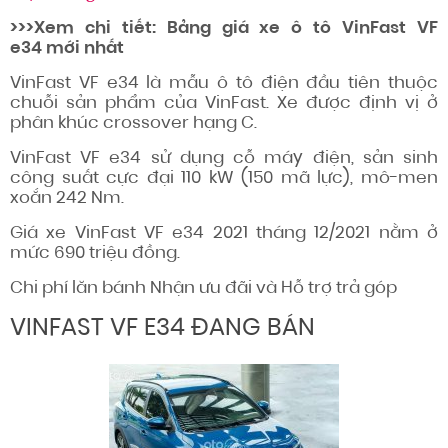
>>>Xem chi tiết: Bảng giá xe ô tô VinFast VF
e34 mới nhất
VinFast VF e34 là mẫu ô tô điện đầu tiên thuộc
chuỗi sản phẩm của VinFast. Xe được định vị ở
phân khúc crossover hạng C.
VinFast VF e34 sử dụng cỗ máy điện, sản sinh
công suất cực đại 110 kW (150 mã lực), mô-men
xoắn 242 Nm.
Giá xe VinFast VF e34 2021 tháng 12/2021 nằm ở
mức 690 triệu đồng.
Chi phí lăn bánh
Nhận ưu đãi và Hỗ trợ trả góp
VINFAST VF E34 ĐANG BÁN