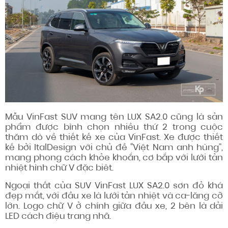
Mẫu VinFast SUV mang tên LUX SA2.0 cũng là sản
phẩm được bình chọn nhiều thứ 2 trong cuộc
thăm dò về thiết kế xe của VinFast. Xe được thiết
kế bởi ItalDesign với chủ đề “Việt Nam anh hùng”,
mang phong cách khỏe khoắn, cơ bắp với lưới tản
nhiệt hình chữ V đặc biêt.
Ngoại thất của SUV VinFast LUX SA2.0 sơn đỏ khá
đẹp mắt, với đầu xe là lưới tản nhiệt và ca-lăng cỡ
lớn. Logo chữ V ở chính giữa đầu xe, 2 bên là dải
LED cách điệu trang nhã.